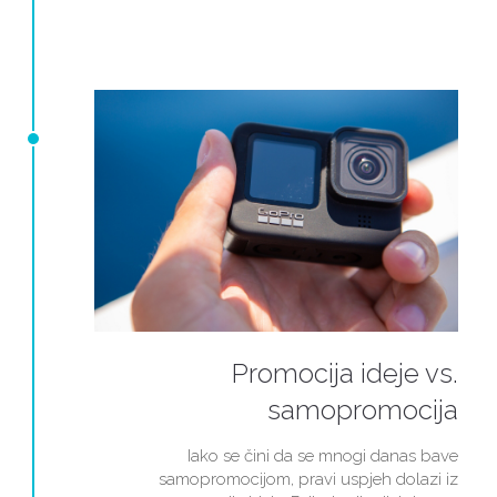
Promocija ideje vs.
samopromocija
Iako se čini da se mnogi danas bave
samopromocijom, pravi uspjeh dolazi iz