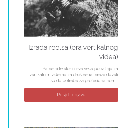
Izrada reelsa (era vertikalnog
videa)
Pametni telefoni i sve veća potražnja za
vertikalnim videima za društvene mreže doveli
su do potrebe za profesionalnom...
Posjeti objavu