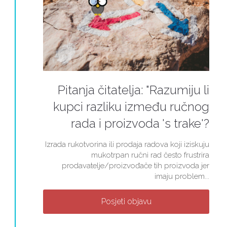
Pitanja čitatelja: "Razumiju li
kupci razliku između ručnog
rada i proizvoda 's trake'?
Izrada rukotvorina ili prodaja radova koji iziskuju
mukotrpan ručni rad često frustrira
prodavatelje/proizvođače tih proizvoda jer
imaju problem...
Posjeti objavu