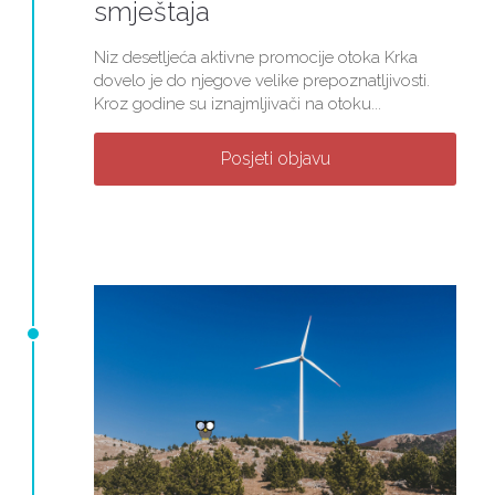
smještaja
Niz desetljeća aktivne promocije otoka Krka
dovelo je do njegove velike prepoznatljivosti.
Kroz godine su iznajmljivači na otoku...
Posjeti objavu