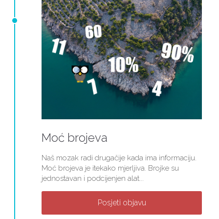
Moć brojeva
Naš mozak radi drugačije kada ima informaciju.
Moć brojeva je itekako mjerljiva. Brojke su
jednostavan i podcijenjen alat...
Posjeti objavu