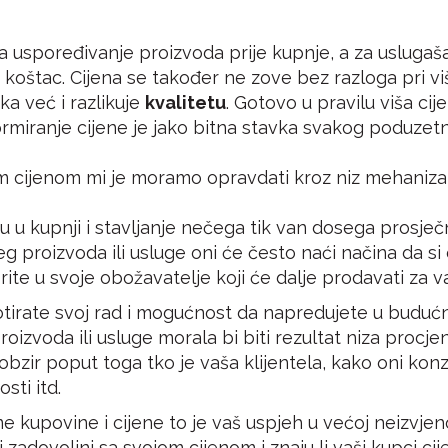
 za uspoređivanje proizvoda prije kupnje, a za usluga
u koštac. Cijena se također ne zove bez razloga pri v
ka već i razlikuje
kvalitetu
. Gotovo u pravilu viša cij
miranje cijene je jako bitna stavka svakog poduzetnik
om cijenom mi je moramo opravdati kroz niz mehaniz
u u kupnji i stavljanje nečega tik van dosega prosj
šeg proizvoda ili usluge oni će često naći načina da s
rite u svoje obožavatelje koji će dalje prodavati za v
tirate svoj rad i mogućnost da napredujete u budućno
proizvoda ili usluge morala bi biti rezultat niza procj
 obzir poput toga tko je vaša klijentela, kako oni kon
sti itd.
kupovine i cijene to je vaš uspjeh u većoj neizvjenos
 zadovoljni sa svojom cijenom i znaju li vaši kupci cije