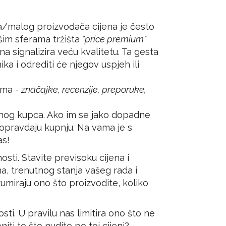
ša/malog proizvođača cijena je često
išim sferama tržišta
"price premium"
ena signalizira veću kvalitetu. Ta gesta
a i odrediti će njegov uspjeh ili
ama -
značajke, recenzije, preporuke,
ečnog kupca. Ako im se jako dopadne
i opravdaju kupnju. Na vama je s
as!
sti. Stavite previsoku cijena i
ena, trenutnog stanja vašeg rada i
zumiraju ono što proizvodite, koliko
ti. U pravilu nas limitira ono što ne
niti to što nudite po toj cijeni?