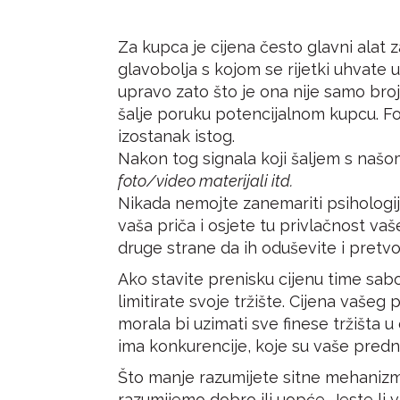
Za kupca je cijena često glavni alat
glavobolja s kojom se rijetki uhvate 
upravo zato što je ona nije samo broj
šalje poruku potencijalnom kupcu. For
izostanak istog.
Nakon tog signala koji šaljem s naš
foto/video materijali itd.
Nikada nemojte zanemariti psihologij
vaša priča i osjete tu privlačnost va
druge strane da ih oduševite i pretvo
Ako stavite prenisku cijenu time sabo
limitirate svoje tržište. Cijena vašeg 
morala bi uzimati sve finese tržišta u
ima konkurencije, koje su vaše predno
Što manje razumijete sitne mehanizme 
razumijemo dobro ili uopće. Jeste li vi