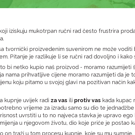
 koji iziskuju mukotrpan ručni rad često frustrira pr
a.
 sa tvornički proizvedenim suvenirom ne može voditi b
oblem. Pitanje je razlikuje li se ručni rad dovoljno i ka
to bi netko kupio naš proizvod - moramo razumijeti 
a nama prihvatljive cijene moramo razumijeti da je 
jenu koju pitamo u svojoj glavi na pozitivan način kak
ja kupnje uvijek radi
za vas
ili
protiv vas
kada kupac ra
i potrebno vrijeme za izradu samo su dio te jednadžbe
risnost uvrstiti u to no najveća stavka je upravo ego
ijenja u njegovom životu, dio koje priče je postao ka
 on traži u tom procesu kupnje, koje su mu sumnje, k