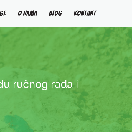
GE
O NAMA
BLOG
KONTAKT
eđu ručnog rada i