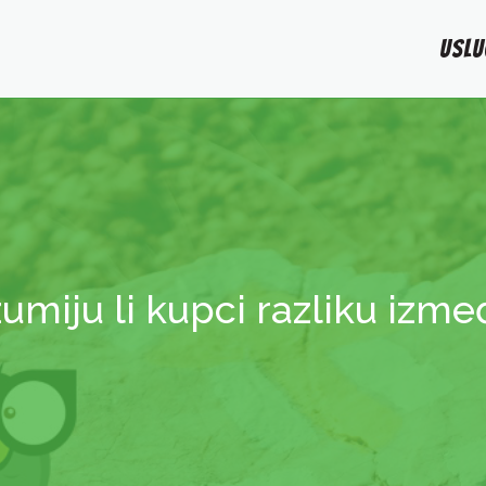
USLU
azumiju li kupci razliku izm