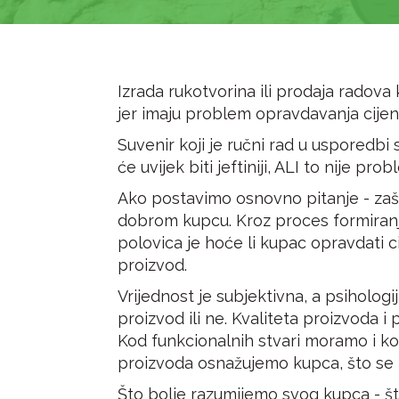
Izrada rukotvorina ili prodaja radova
jer imaju problem opravdavanja cijen
Suvenir koji je ručni rad u usporedbi
će uvijek biti jeftiniji, ALI to nije pr
Ako postavimo osnovno pitanje - zaš
dobrom kupcu. Kroz proces formiranj
polovica je hoće li kupac opravdati ci
proizvod.
Vrijednost je subjektivna, a psihologi
proizvod ili ne. Kvaliteta proizvoda 
Kod funkcionalnih stvari moramo i ko
proizvoda osnažujemo kupca, što se m
Što bolje razumijemo svog kupca - što