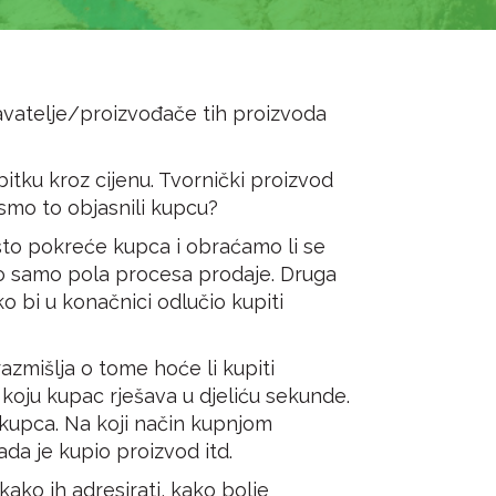
odavatelje/proizvođače tih proizvoda
itku kroz cijenu. Tvornički proizvod
ko smo to objasnili kupcu?
što pokreće kupca i obraćamo li se
to samo pola procesa prodaje. Druga
o bi u konačnici odlučio kupiti
zmišlja o tome hoće li kupiti
 koju kupac rješava u djeliću sekunde.
 kupca. Na koji način kupnjom
da je kupio proizvod itd.
ako ih adresirati, kako bolje