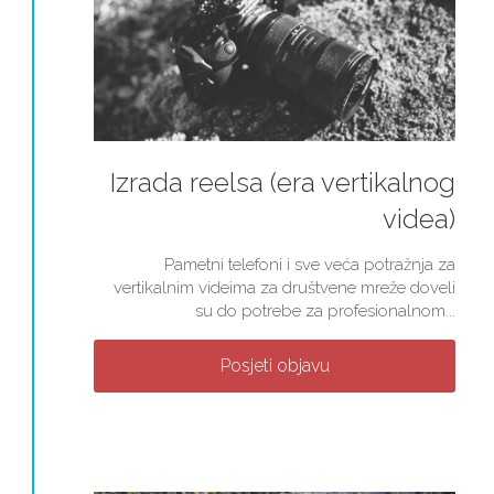
Izrada reelsa (era vertikalnog
videa)
Pametni telefoni i sve veća potražnja za
vertikalnim videima za društvene mreže doveli
su do potrebe za profesionalnom...
Posjeti objavu