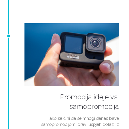
Promocija ideje vs.
samopromocija
Iako se čini da se mnogi danas bave
samopromocijom, pravi uspjeh dolazi iz