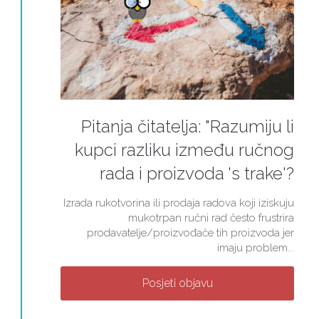
Pitanja čitatelja: "Razumiju li
kupci razliku između ručnog
rada i proizvoda 's trake'?
Izrada rukotvorina ili prodaja radova koji iziskuju
mukotrpan ručni rad često frustrira
prodavatelje/proizvođače tih proizvoda jer
imaju problem...
Posjeti objavu