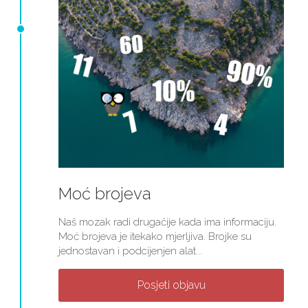
Moć brojeva
Naš mozak radi drugačije kada ima informaciju.
Moć brojeva je itekako mjerljiva. Brojke su
jednostavan i podcijenjen alat...
Posjeti objavu