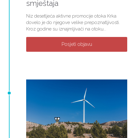
smještaja
Niz desetljeća aktivne promocije otoka Krka
dovelo je do njegove velike prepoznatljivosti.
Kroz godine su iznajmljivači na otoku...
Posjeti objavu