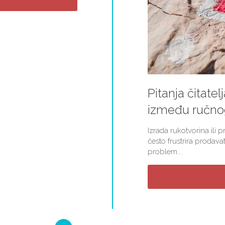
Pitanja čitatel
između ručnog 
Izrada rukotvorina ili 
često frustrira prodava
problem...