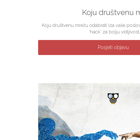
Koju društvenu 
Koju društvenu mrežu odabrati (za vaše poslova
'hack' za bolju vidljivost, 
Posjeti objavu