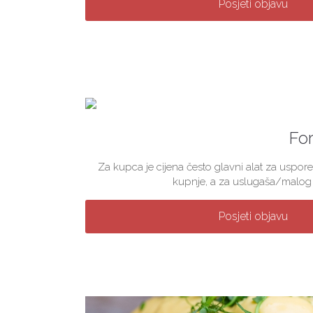
Posjeti objavu
For
Za kupca je cijena često glavni alat za uspore
kupnje, a za uslugaša/malog p
Posjeti objavu