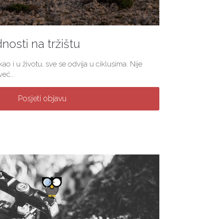
nosti na tržištu
ao i u životu, sve se odvija u ciklusima. Nije
eć...
Posjeti objavu