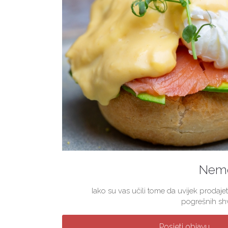
Nemo
Iako su vas učili tome da uvijek prodajet
pogrešnih shv
Posjeti objavu