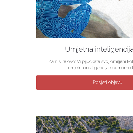
Umjetna inteligencij
Zamislite ovo: Vi pijuckate svoj omiljeni 
umjetna inteligencija neumorno kre
Posjeti objavu