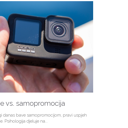
je vs. samopromocija
ogi danas bave samopromocijom, pravi uspjeh
e. Psihologija djeluje na...