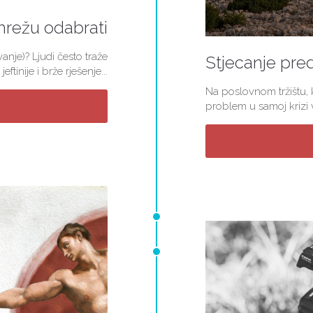
mrežu odabrati
nje)? Ljudi često traže
Stjecanje pred
jeftinije i brže rješenje...
Na poslovnom tržištu, k
problem u samoj krizi v