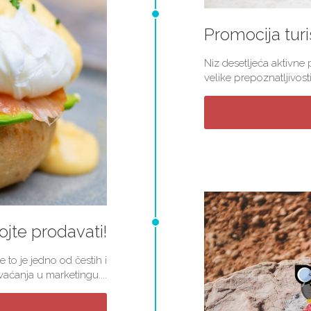
Promocija turi
Niz desetljeća aktivne
velike prepoznatljivosti
jte prodavati!
e to je jedno od čestih i
aćanja u marketingu....