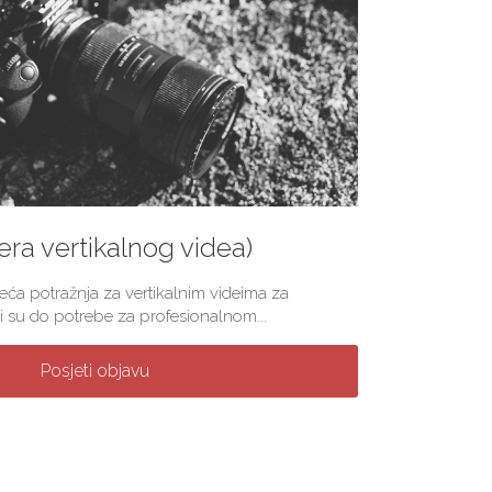
(era vertikalnog videa)
veća potražnja za vertikalnim videima za
 su do potrebe za profesionalnom...
Posjeti objavu