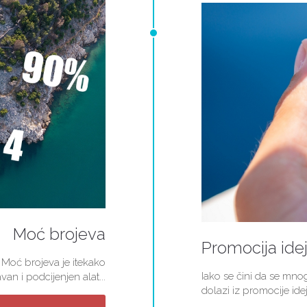
Moć brojeva
Promocija ide
 Moć brojeva je itekako
Iako se čini da se mn
van i podcijenjen alat...
dolazi iz promocije idej