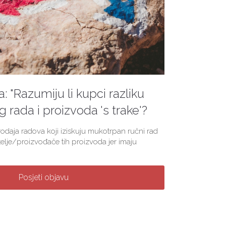
ja: "Razumiju li kupci razliku
rada i proizvoda 's trake'?
prodaja radova koji iziskuju mukotrpan ručni rad
telje/proizvođače tih proizvoda jer imaju
Posjeti objavu