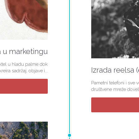
a u marketingu
koktel u hladu palme dok
Izrada reelsa 
ira sadržaj, objave i...
Pametni telefoni i sve 
društvene mreže doveli