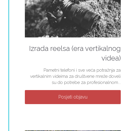
Izrada reelsa (era vertikalnog
videa)
Pametni telefoni i sve veća potražnja za
vertikalnim videima za društvene mreže doveli
su do potrebe za profesionalnom...
Posjeti objavu