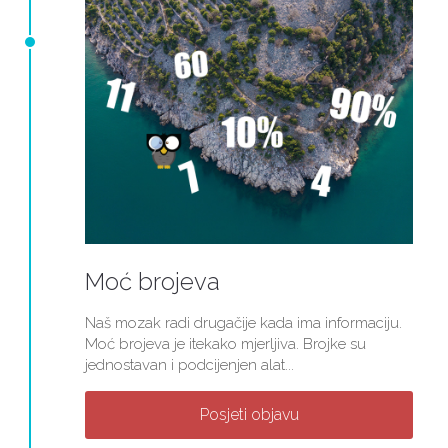
Moć brojeva
Naš mozak radi drugačije kada ima informaciju.
Moć brojeva je itekako mjerljiva. Brojke su
jednostavan i podcijenjen alat...
Posjeti objavu