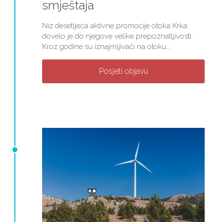
smještaja
Niz desetljeća aktivne promocije otoka Krka
dovelo je do njegove velike prepoznatljivosti.
Kroz godine su iznajmljivači na otoku...
Posjeti objavu