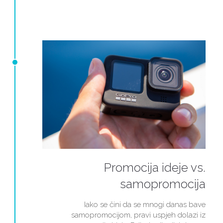
Promocija ideje vs.
samopromocija
Iako se čini da se mnogi danas bave
samopromocijom, pravi uspjeh dolazi iz