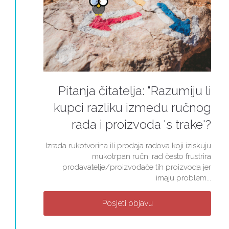
Pitanja čitatelja: "Razumiju li
kupci razliku između ručnog
rada i proizvoda 's trake'?
Izrada rukotvorina ili prodaja radova koji iziskuju
mukotrpan ručni rad često frustrira
prodavatelje/proizvođače tih proizvoda jer
imaju problem...
Posjeti objavu