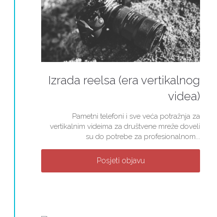
Izrada reelsa (era vertikalnog
videa)
Pametni telefoni i sve veća potražnja za
vertikalnim videima za društvene mreže doveli
su do potrebe za profesionalnom...
Posjeti objavu