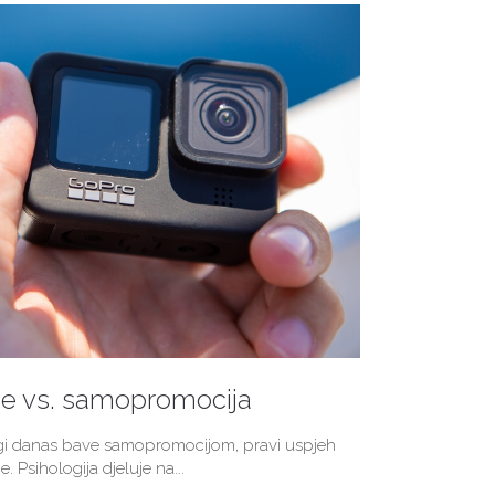
je vs. samopromocija
ogi danas bave samopromocijom, pravi uspjeh
e. Psihologija djeluje na...