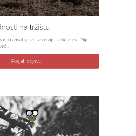
nosti na tržištu
ao i u životu, sve se odvija u ciklusima. Nije
eć...
Posjeti objavu