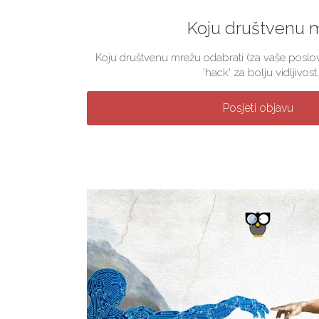
Koju društvenu 
Koju društvenu mrežu odabrati (za vaše poslova
'hack' za bolju vidljivost, 
Posjeti objavu