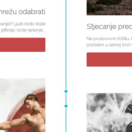
mrežu odabrati
nje)? Ljudi često traže
Stjecanje pred
jeftinije i brže rješenje...
Na poslovnom tržištu, k
problem u samoj krizi v