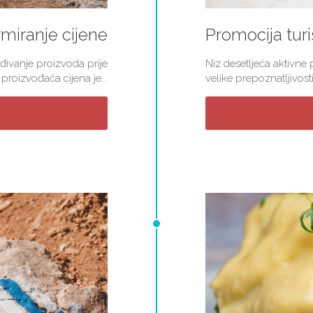
miranje cijene
Promocija turi
đivanje proizvoda prije
Niz desetljeća aktivne
roizvođača cijena je...
velike prepoznatljivosti