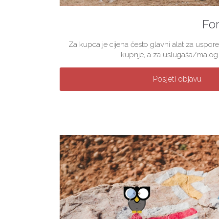
For
Za kupca je cijena često glavni alat za uspore
kupnje, a za uslugaša/malog p
Posjeti objavu