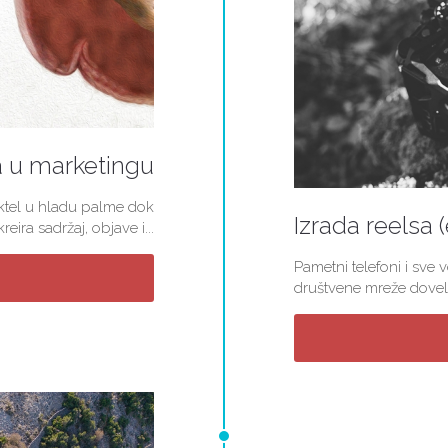
a u marketingu
koktel u hladu palme dok
Izrada reelsa 
ira sadržaj, objave i...
Pametni telefoni i sve 
društvene mreže doveli