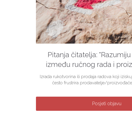
Pitanja čitatelja: "Razumiju 
između ručnog rada i proiz
Izrada rukotvorina ili prodaja radova koji izis
često frustrira prodavatelje/proizvođače
Posjeti objavu