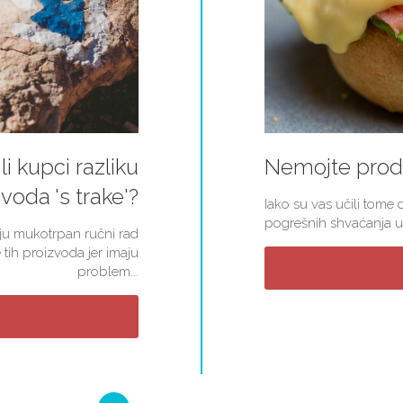
li kupci razliku
Nemojte proda
voda 's trake'?
Iako su vas učili tome d
pogrešnih shvaćanja u 
kuju mukotrpan ručni rad
 tih proizvoda jer imaju
problem...