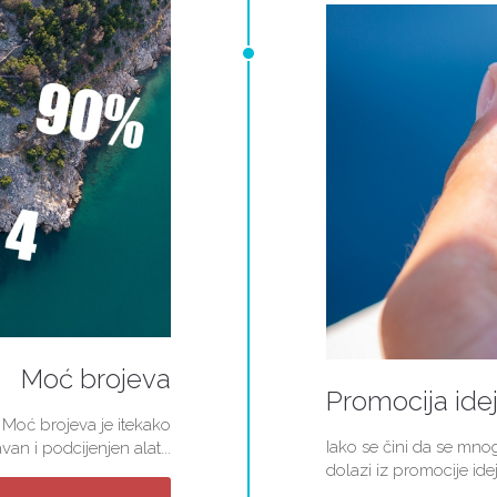
Moć brojeva
Promocija ide
 Moć brojeva je itekako
Iako se čini da se mn
van i podcijenjen alat...
dolazi iz promocije idej