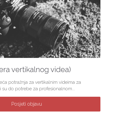
(era vertikalnog videa)
veća potražnja za vertikalnim videima za
 su do potrebe za profesionalnom...
Posjeti objavu