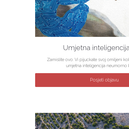
Umjetna inteligencij
Zamislite ovo: Vi pijuckate svoj omiljeni 
umjetna inteligencija neumorno kre
Posjeti objavu