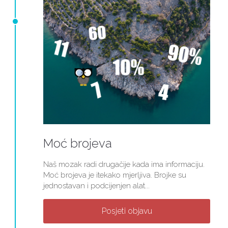
Moć brojeva
Naš mozak radi drugačije kada ima informaciju.
Moć brojeva je itekako mjerljiva. Brojke su
jednostavan i podcijenjen alat...
Posjeti objavu