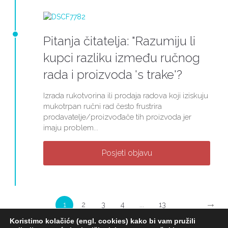
Pitanja čitatelja: "Razumiju li
kupci razliku između ručnog
rada i proizvoda 's trake'?
Izrada rukotvorina ili prodaja radova koji iziskuju
mukotrpan ručni rad često frustrira
prodavatelje/proizvođače tih proizvoda jer
imaju problem...
Posjeti objavu
→
1
2
3
4
...
13
Koristimo kolačiće (engl. cookies) kako bi vam pružili