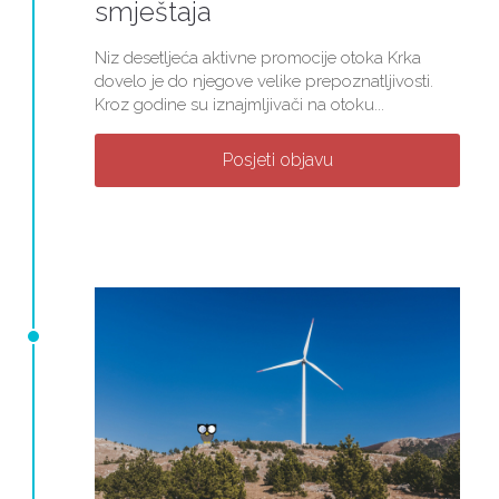
smještaja
Niz desetljeća aktivne promocije otoka Krka
dovelo je do njegove velike prepoznatljivosti.
Kroz godine su iznajmljivači na otoku...
Posjeti objavu