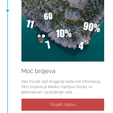
Moć brojeva
Naš mozak radi drugačije kada ima informaciju.
Moć brojeva je itekako mjerljiva. Brojke su
jednostavan i podcijenjen alat...
Posjeti objavu