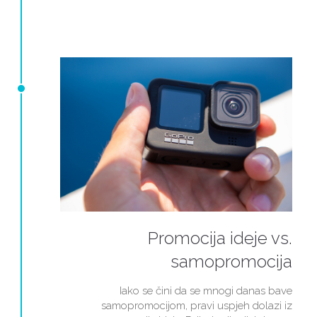
Promocija ideje vs.
samopromocija
Iako se čini da se mnogi danas bave
samopromocijom, pravi uspjeh dolazi iz