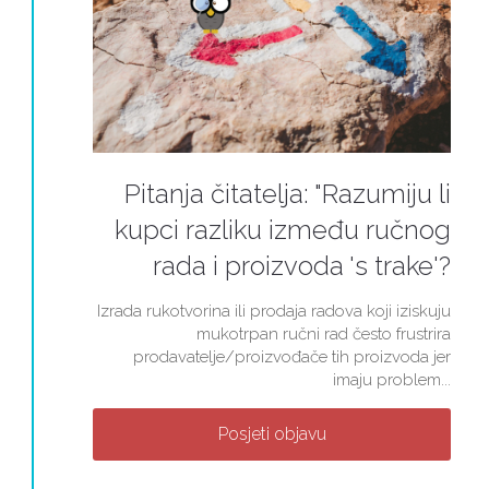
Pitanja čitatelja: "Razumiju li
kupci razliku između ručnog
rada i proizvoda 's trake'?
Izrada rukotvorina ili prodaja radova koji iziskuju
mukotrpan ručni rad često frustrira
prodavatelje/proizvođače tih proizvoda jer
imaju problem...
Posjeti objavu