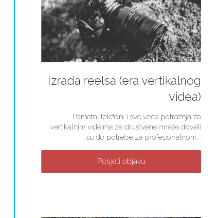
Izrada reelsa (era vertikalnog
videa)
Pametni telefoni i sve veća potražnja za
vertikalnim videima za društvene mreže doveli
su do potrebe za profesionalnom...
Posjeti objavu