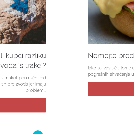
li kupci razliku
Nemojte proda
voda 's trake'?
Iako su vas učili tome d
pogrešnih shvaćanja u 
kuju mukotrpan ručni rad
 tih proizvoda jer imaju
problem...