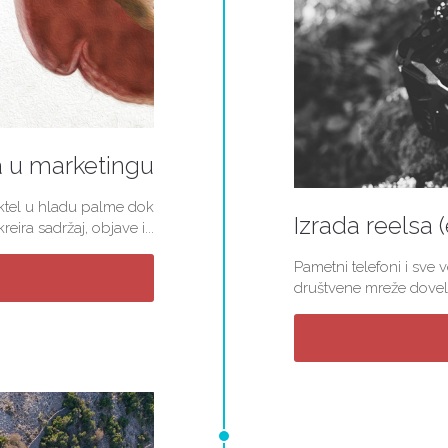
a u marketingu
koktel u hladu palme dok
Izrada reelsa 
ira sadržaj, objave i...
Pametni telefoni i sve 
društvene mreže doveli