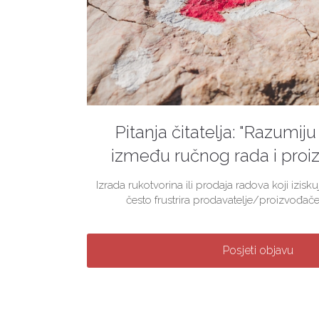
Pitanja čitatelja: "Razumiju 
između ručnog rada i proiz
Izrada rukotvorina ili prodaja radova koji izis
često frustrira prodavatelje/proizvođače
Posjeti objavu