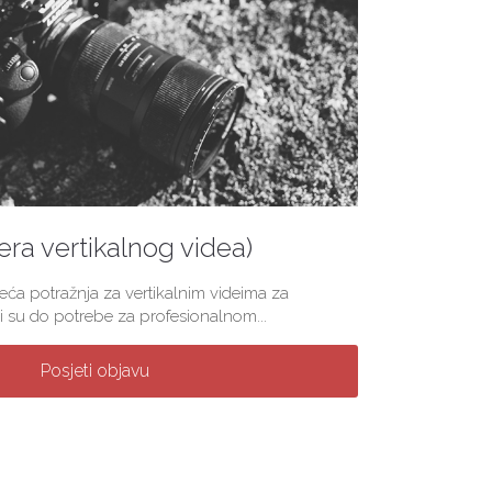
(era vertikalnog videa)
veća potražnja za vertikalnim videima za
 su do potrebe za profesionalnom...
Posjeti objavu