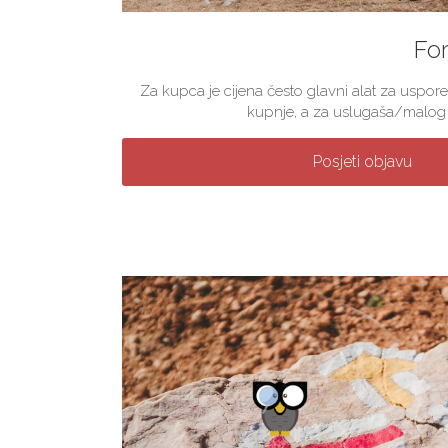
For
Za kupca je cijena često glavni alat za uspore
kupnje, a za uslugaša/malog p
Posjeti objavu