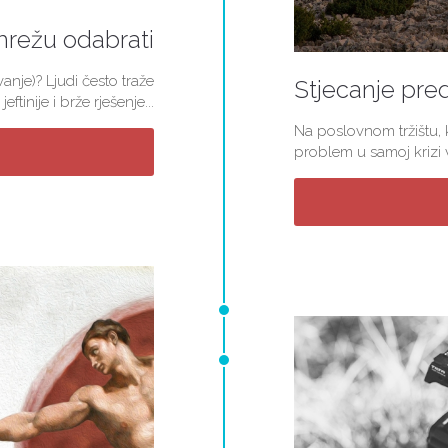
mrežu odabrati
nje)? Ljudi često traže
Stjecanje pred
jeftinije i brže rješenje...
Na poslovnom tržištu, k
problem u samoj krizi v