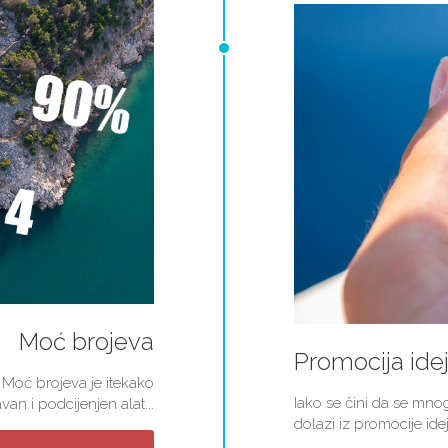
Moć brojeva
Promocija ide
 Moć brojeva je itekako
Iako se čini da se mn
van i podcijenjen alat...
dolazi iz promocije idej