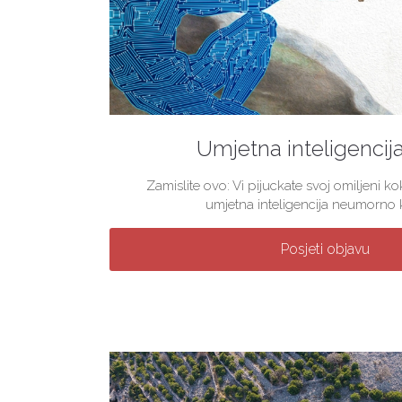
Umjetna inteligencij
Zamislite ovo: Vi pijuckate svoj omiljeni 
umjetna inteligencija neumorno kre
Posjeti objavu