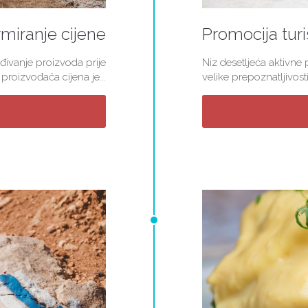
miranje cijene
Promocija turi
đivanje proizvoda prije
Niz desetljeća aktivne
roizvođača cijena je...
velike prepoznatljivosti