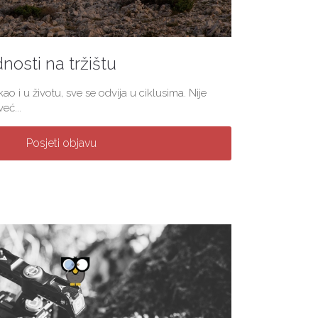
nosti na tržištu
ao i u životu, sve se odvija u ciklusima. Nije
eć...
Posjeti objavu