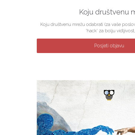
Koju društvenu 
Koju društvenu mrežu odabrati (za vaše poslova
'hack' za bolju vidljivost, 
Posjeti objavu