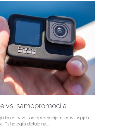
je vs. samopromocija
ogi danas bave samopromocijom, pravi uspjeh
e. Psihologija djeluje na...