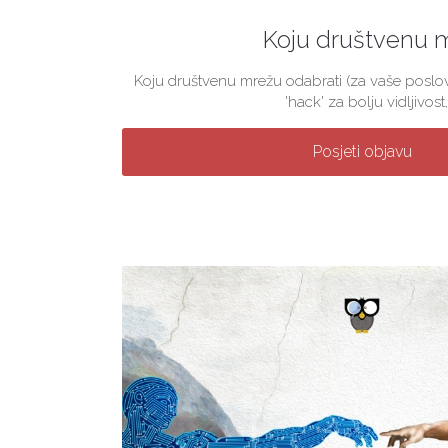
Koju društvenu 
Koju društvenu mrežu odabrati (za vaše poslova
'hack' za bolju vidljivost, 
Posjeti objavu