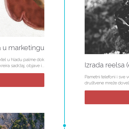
a u marketingu
koktel u hladu palme dok
Izrada reelsa 
ira sadržaj, objave i...
Pametni telefoni i sve 
društvene mreže doveli