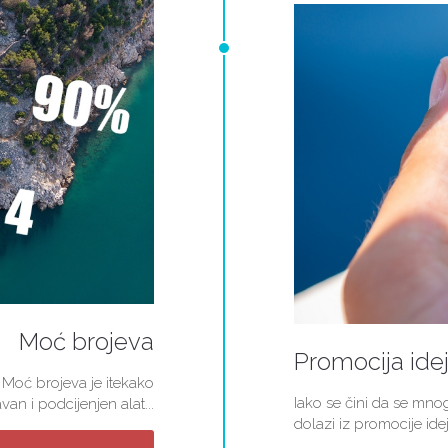
Moć brojeva
Promocija ide
 Moć brojeva je itekako
Iako se čini da se mn
van i podcijenjen alat...
dolazi iz promocije idej