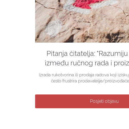
Pitanja čitatelja: "Razumiju 
između ručnog rada i proiz
Izrada rukotvorina ili prodaja radova koji izis
često frustrira prodavatelje/proizvođače
Posjeti objavu