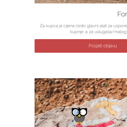
For
Za kupca je cijena često glavni alat za uspore
kupnje, a za uslugaša/malog p
Posjeti objavu