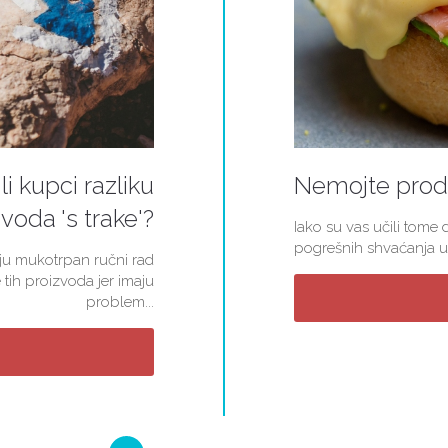
li kupci razliku
Nemojte proda
voda 's trake'?
Iako su vas učili tome d
pogrešnih shvaćanja u 
kuju mukotrpan ručni rad
 tih proizvoda jer imaju
problem...