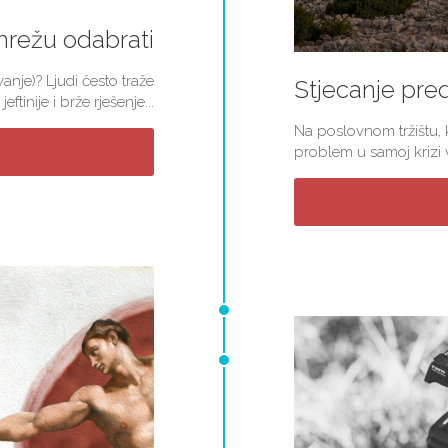
mrežu odabrati
nje)? Ljudi često traže
Stjecanje pred
jeftinije i brže rješenje...
Na poslovnom tržištu, k
problem u samoj krizi v