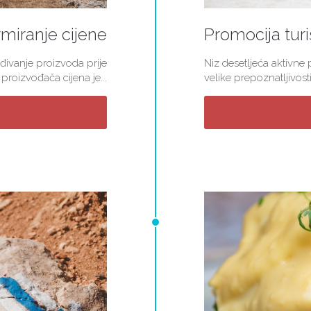
miranje cijene
Promocija turi
đivanje proizvoda prije
Niz desetljeća aktivne
roizvođača cijena je...
velike prepoznatljivosti