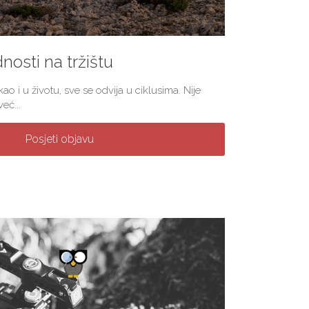
nosti na tržištu
ao i u životu, sve se odvija u ciklusima. Nije
eć...
Posjeti objavu