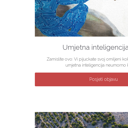
Umjetna inteligencij
Zamislite ovo: Vi pijuckate svoj omiljeni 
umjetna inteligencija neumorno kre
Posjeti objavu