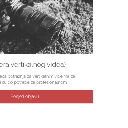
(era vertikalnog videa)
veća potražnja za vertikalnim videima za
 su do potrebe za profesionalnom...
Posjeti objavu