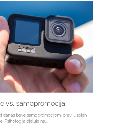
je vs. samopromocija
ogi danas bave samopromocijom, pravi uspjeh
e. Psihologija djeluje na...