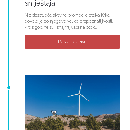
smještaja
Niz desetljeća aktivne promocije otoka Krka
dovelo je do njegove velike prepoznatljivosti.
Kroz godine su iznajmljivači na otoku...
Posjeti objavu