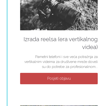
Izrada reelsa (era vertikalnog
videa)
Pametni telefoni i sve veća potražnja za
vertikalnim videima za društvene mreže doveli
su do potrebe za profesionalnom...
Posjeti objavu