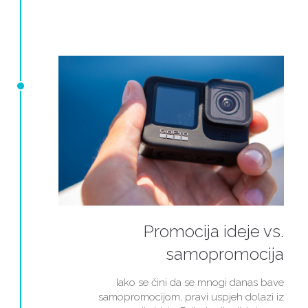
Promocija ideje vs.
samopromocija
Iako se čini da se mnogi danas bave
samopromocijom, pravi uspjeh dolazi iz