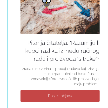
Pitanja čitatelja: "Razumiju li
kupci razliku između ručnog
rada i proizvoda 's trake'?
Izrada rukotvorina ili prodaja radova koji iziskuju
mukotrpan ručni rad često frustrira
prodavatelje/proizvođače tih proizvoda jer
imaju problem...
Posjeti objavu