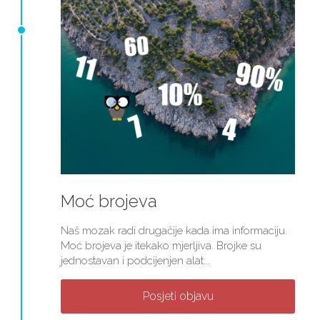
Moć brojeva
Naš mozak radi drugačije kada ima informaciju.
Moć brojeva je itekako mjerljiva. Brojke su
jednostavan i podcijenjen alat...
Posjeti objavu