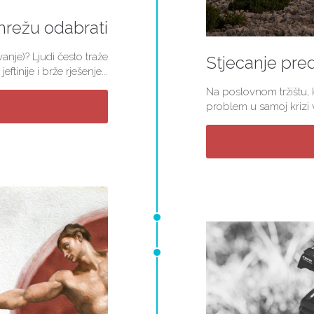
mrežu odabrati
nje)? Ljudi često traže
Stjecanje pred
jeftinije i brže rješenje...
Na poslovnom tržištu, k
problem u samoj krizi v