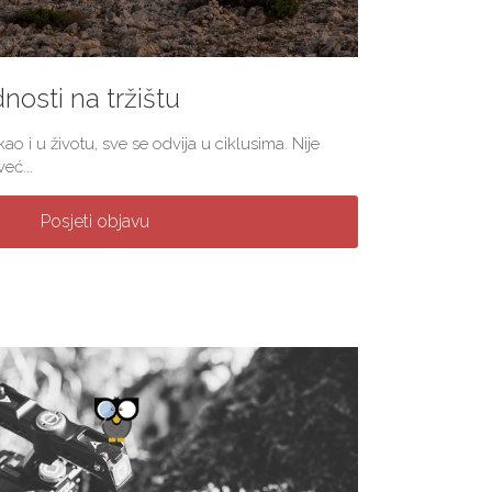
nosti na tržištu
ao i u životu, sve se odvija u ciklusima. Nije
eć...
Posjeti objavu