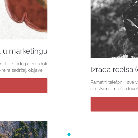
a u marketingu
koktel u hladu palme dok
Izrada reelsa 
ira sadržaj, objave i...
Pametni telefoni i sve 
društvene mreže doveli