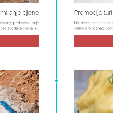
miranje cijene
Promocija turi
đivanje proizvoda prije
Niz desetljeća aktivne
roizvođača cijena je...
velike prepoznatljivosti