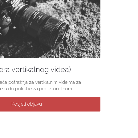
(era vertikalnog videa)
veća potražnja za vertikalnim videima za
 su do potrebe za profesionalnom...
Posjeti objavu