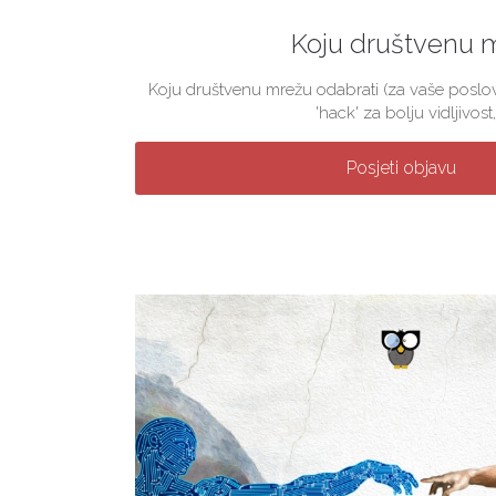
Koju društvenu 
Koju društvenu mrežu odabrati (za vaše poslova
'hack' za bolju vidljivost, 
Posjeti objavu