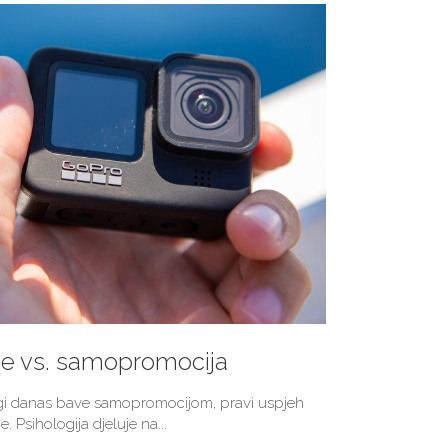
je vs. samopromocija
ogi danas bave samopromocijom, pravi uspjeh
e. Psihologija djeluje na...