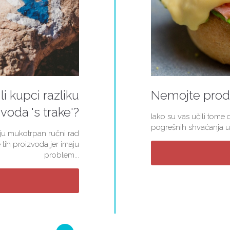
li kupci razliku
Nemojte proda
voda 's trake'?
Iako su vas učili tome d
pogrešnih shvaćanja u 
kuju mukotrpan ručni rad
 tih proizvoda jer imaju
problem...