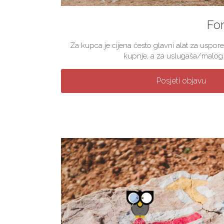
For
Za kupca je cijena često glavni alat za uspore
kupnje, a za uslugaša/malog p
Posjeti objavu