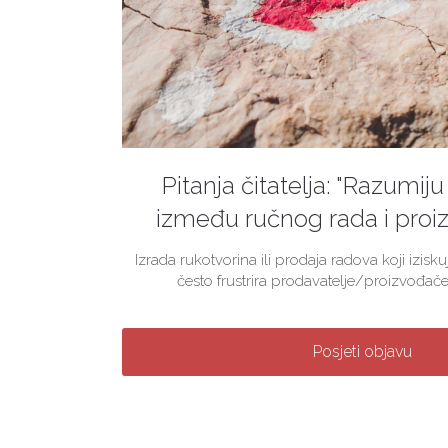
Pitanja čitatelja: "Razumiju 
između ručnog rada i proiz
Izrada rukotvorina ili prodaja radova koji izis
često frustrira prodavatelje/proizvođače
Posjeti objavu