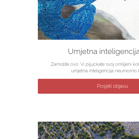
Umjetna inteligencij
Zamislite ovo: Vi pijuckate svoj omiljeni 
umjetna inteligencija neumorno kre
Posjeti objavu