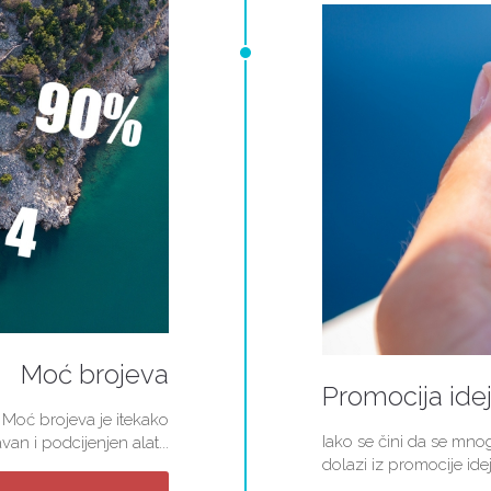
Moć brojeva
Promocija ide
 Moć brojeva je itekako
Iako se čini da se mn
van i podcijenjen alat...
dolazi iz promocije idej