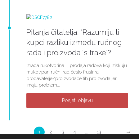
Pitanja čitatelja: "Razumiju li
kupci razliku između ručnog
rada i proizvoda 's trake'?
Izrada rukotvorina ili prodaja radova koji iziskuju
mukotrpan ručni rad često frustrira
prodavatelje/proizvođače tih proizvoda jer
imaju problem...
Posjeti objavu
→
1
2
3
4
...
13