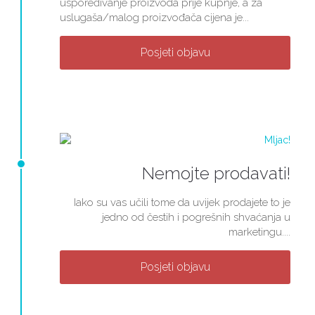
uspoređivanje proizvoda prije kupnje, a za
uslugaša/malog proizvođača cijena je...
Posjeti objavu
Nemojte prodavati!
Iako su vas učili tome da uvijek prodajete to je
jedno od čestih i pogrešnih shvaćanja u
marketingu....
Posjeti objavu