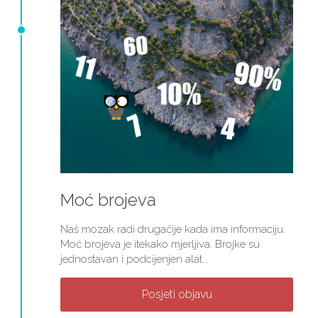
Moć brojeva
Naš mozak radi drugačije kada ima informaciju.
Moć brojeva je itekako mjerljiva. Brojke su
jednostavan i podcijenjen alat...
Posjeti objavu