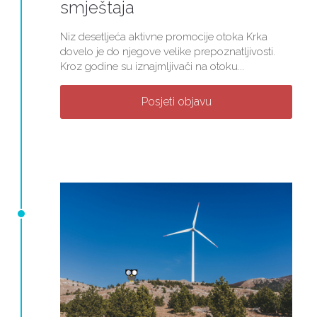
smještaja
Niz desetljeća aktivne promocije otoka Krka
dovelo je do njegove velike prepoznatljivosti.
Kroz godine su iznajmljivači na otoku...
Posjeti objavu