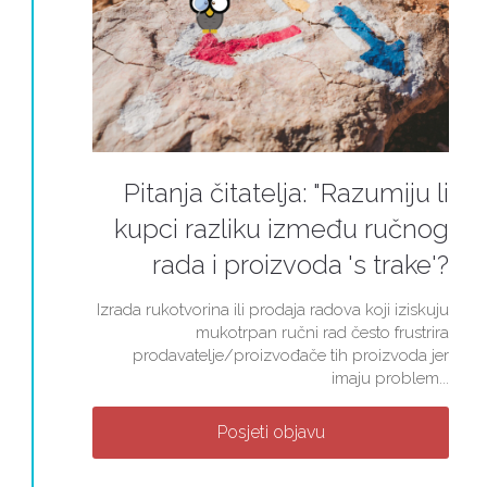
Pitanja čitatelja: "Razumiju li
kupci razliku između ručnog
rada i proizvoda 's trake'?
Izrada rukotvorina ili prodaja radova koji iziskuju
mukotrpan ručni rad često frustrira
prodavatelje/proizvođače tih proizvoda jer
imaju problem...
Posjeti objavu