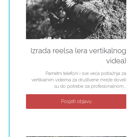
Izrada reelsa (era vertikalnog
videa)
Pametni telefoni i sve veća potražnja za
vertikalnim videima za društvene mreže doveli
su do potrebe za profesionalnom...
Posjeti objavu