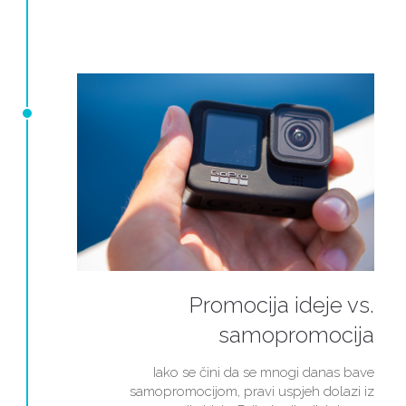
Promocija ideje vs.
samopromocija
Iako se čini da se mnogi danas bave
samopromocijom, pravi uspjeh dolazi iz