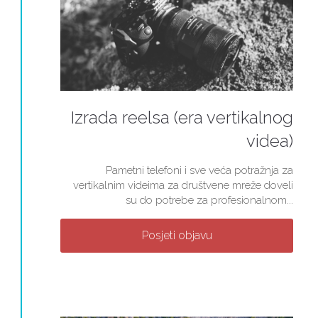
Izrada reelsa (era vertikalnog
videa)
Pametni telefoni i sve veća potražnja za
vertikalnim videima za društvene mreže doveli
su do potrebe za profesionalnom...
Posjeti objavu