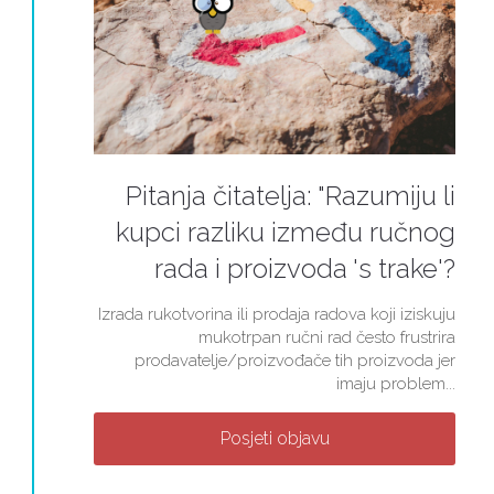
Pitanja čitatelja: "Razumiju li
kupci razliku između ručnog
rada i proizvoda 's trake'?
Izrada rukotvorina ili prodaja radova koji iziskuju
mukotrpan ručni rad često frustrira
prodavatelje/proizvođače tih proizvoda jer
imaju problem...
Posjeti objavu