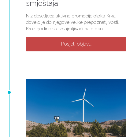
smještaja
Niz desetljeća aktivne promocije otoka Krka
dovelo je do njegove velike prepoznatljivosti.
Kroz godine su iznajmljivači na otoku...
Posjeti objavu