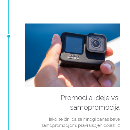
Promocija ideje vs.
samopromocija
Iako se čini da se mnogi danas bave
samopromocijom, pravi uspjeh dolazi iz