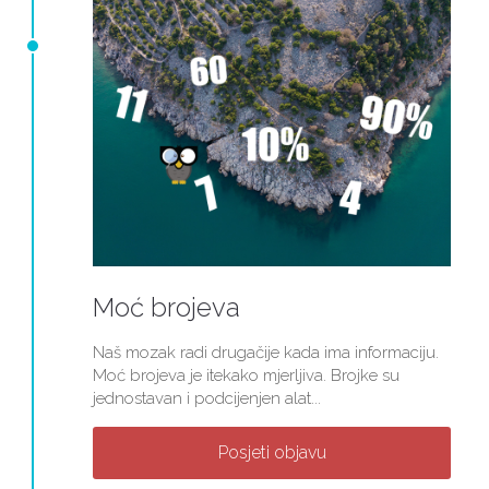
Moć brojeva
Naš mozak radi drugačije kada ima informaciju.
Moć brojeva je itekako mjerljiva. Brojke su
jednostavan i podcijenjen alat...
Posjeti objavu