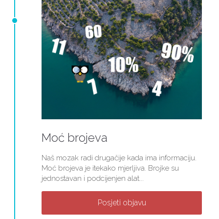
Moć brojeva
Naš mozak radi drugačije kada ima informaciju.
Moć brojeva je itekako mjerljiva. Brojke su
jednostavan i podcijenjen alat...
Posjeti objavu