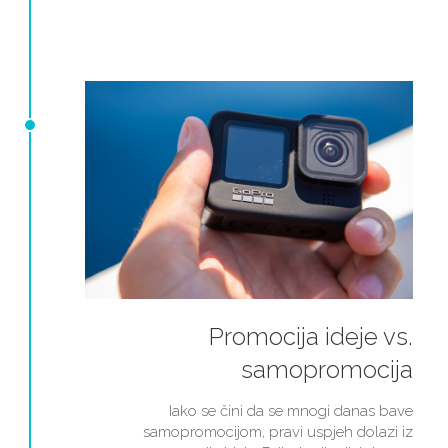
Promocija ideje vs.
samopromocija
Iako se čini da se mnogi danas bave
samopromocijom, pravi uspjeh dolazi iz