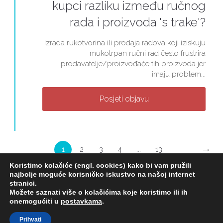
kupci razliku između ručnog
rada i proizvoda 's trake'?
Izrada rukotvorina ili prodaja radova koji iziskuju
mukotrpan ručni rad često frustrira
prodavatelje/proizvođače tih proizvoda jer
imaju problem...
Posjeti objavu
→
1
2
3
4
...
13
Koristimo kolačiće (engl. cookies) kako bi vam pružili
najbolje moguće korisničko iskustvo na našoj internet
stranici.
Možete saznati više o kolačićima koje koristimo ili ih
onemogućiti u
postavkama
.
Copyright 2019 MUDRA SOVA © All Rights Reserved
Prihvati