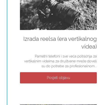
Izrada reelsa (era vertikalnog
videa)
Pametni telefoni i sve veća potražnja za
vertikalnim videima za društvene mreže doveli
su do potrebe za profesionalnom...
Posjeti objavu