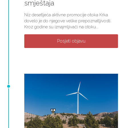
smještaja
Niz desetljeća aktivne promocije otoka Krka
dovelo je do njegove velike prepoznatljivosti.
Kroz godine su iznajmljivači na otoku...
Posjeti objavu