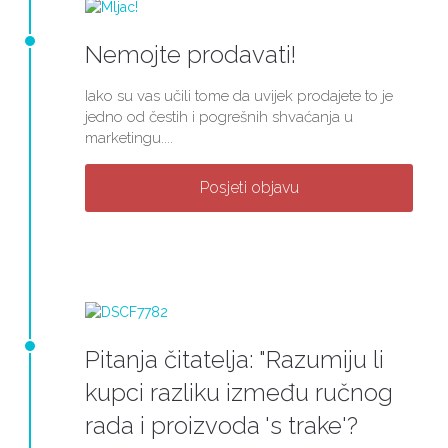
Nemojte prodavati!
Iako su vas učili tome da uvijek prodajete to je
jedno od čestih i pogrešnih shvaćanja u
marketingu....
Posjeti objavu
Pitanja čitatelja: "Razumiju li
kupci razliku između ručnog
rada i proizvoda 's trake'?