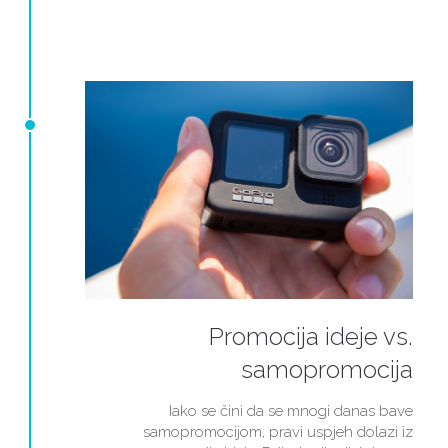
Promocija ideje vs.
samopromocija
Iako se čini da se mnogi danas bave
samopromocijom, pravi uspjeh dolazi iz