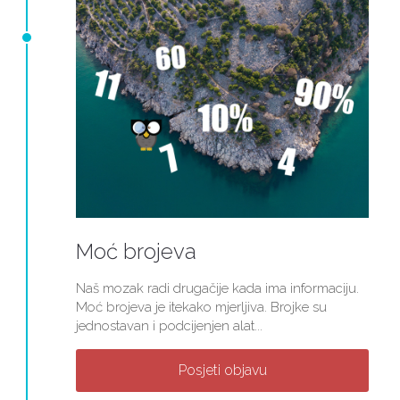
Moć brojeva
Naš mozak radi drugačije kada ima informaciju.
Moć brojeva je itekako mjerljiva. Brojke su
jednostavan i podcijenjen alat...
Posjeti objavu