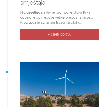
smještaja
Niz desetljeća aktivne promocije otoka Krka
dovelo je do njegove velike prepoznatljivosti.
Kroz godine su iznajmljivači na otoku...
Posjeti objavu