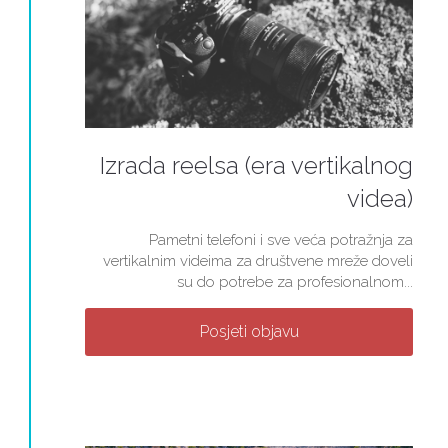
Izrada reelsa (era vertikalnog
videa)
Pametni telefoni i sve veća potražnja za
vertikalnim videima za društvene mreže doveli
su do potrebe za profesionalnom...
Posjeti objavu