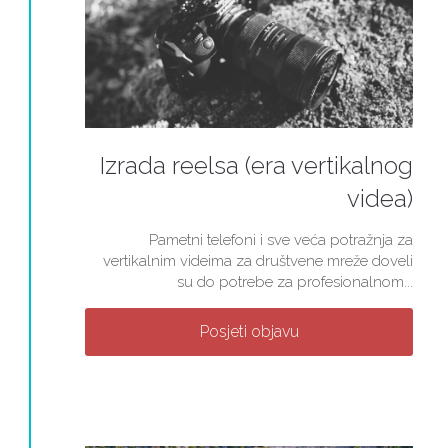
Izrada reelsa (era vertikalnog
videa)
Pametni telefoni i sve veća potražnja za
vertikalnim videima za društvene mreže doveli
su do potrebe za profesionalnom...
Posjeti objavu