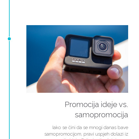
Promocija ideje vs.
samopromocija
Iako se čini da se mnogi danas bave
samopromocijom, pravi uspjeh dolazi iz