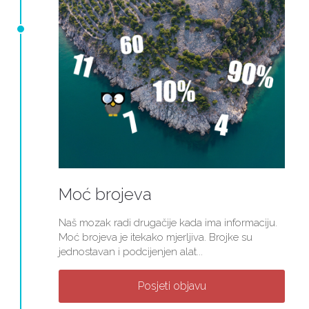
Moć brojeva
Naš mozak radi drugačije kada ima informaciju.
Moć brojeva je itekako mjerljiva. Brojke su
jednostavan i podcijenjen alat...
Posjeti objavu