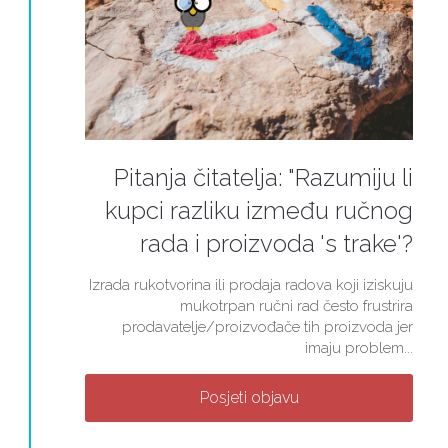
Pitanja čitatelja: "Razumiju li
kupci razliku između ručnog
rada i proizvoda 's trake'?
Izrada rukotvorina ili prodaja radova koji iziskuju
mukotrpan ručni rad često frustrira
prodavatelje/proizvođače tih proizvoda jer
imaju problem...
Posjeti objavu