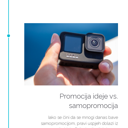
Promocija ideje vs.
samopromocija
Iako se čini da se mnogi danas bave
samopromocijom, pravi uspjeh dolazi iz