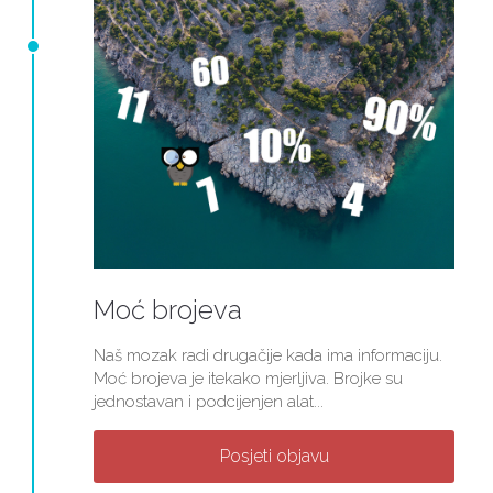
Moć brojeva
Naš mozak radi drugačije kada ima informaciju.
Moć brojeva je itekako mjerljiva. Brojke su
jednostavan i podcijenjen alat...
Posjeti objavu