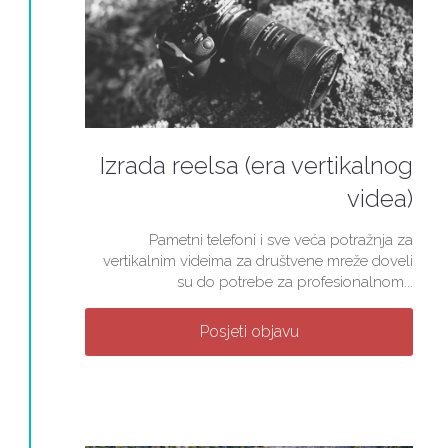
Izrada reelsa (era vertikalnog
videa)
Pametni telefoni i sve veća potražnja za
vertikalnim videima za društvene mreže doveli
su do potrebe za profesionalnom...
Posjeti objavu