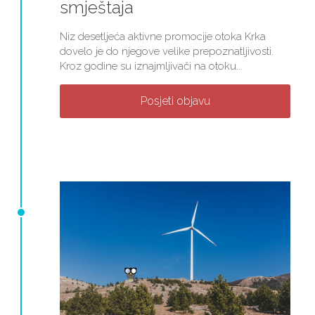
smještaja
Niz desetljeća aktivne promocije otoka Krka
dovelo je do njegove velike prepoznatljivosti.
Kroz godine su iznajmljivači na otoku...
Posjeti objavu