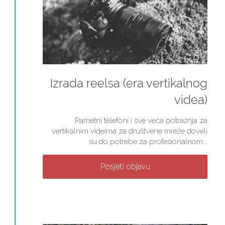
Izrada reelsa (era vertikalnog
videa)
Pametni telefoni i sve veća potražnja za
vertikalnim videima za društvene mreže doveli
su do potrebe za profesionalnom...
Posjeti objavu