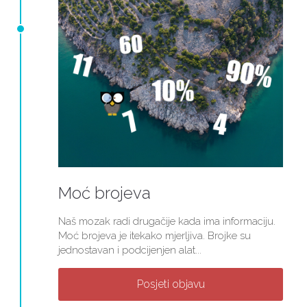
Moć brojeva
Naš mozak radi drugačije kada ima informaciju.
Moć brojeva je itekako mjerljiva. Brojke su
jednostavan i podcijenjen alat...
Posjeti objavu