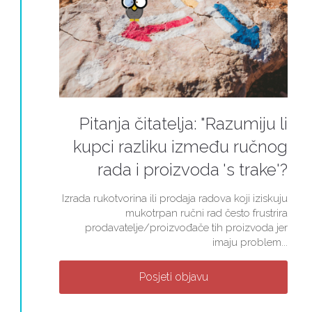
Pitanja čitatelja: "Razumiju li
kupci razliku između ručnog
rada i proizvoda 's trake'?
Izrada rukotvorina ili prodaja radova koji iziskuju
mukotrpan ručni rad često frustrira
prodavatelje/proizvođače tih proizvoda jer
imaju problem...
Posjeti objavu