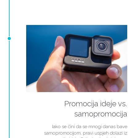
Promocija ideje vs.
samopromocija
Iako se čini da se mnogi danas bave
samopromocijom, pravi uspjeh dolazi iz