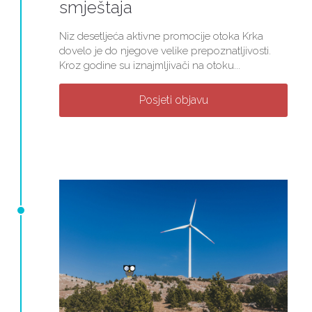
smještaja
Niz desetljeća aktivne promocije otoka Krka
dovelo je do njegove velike prepoznatljivosti.
Kroz godine su iznajmljivači na otoku...
Posjeti objavu