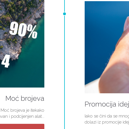
Moć brojeva
Promocija ide
 Moć brojeva je itekako
Iako se čini da se mn
van i podcijenjen alat...
dolazi iz promocije idej