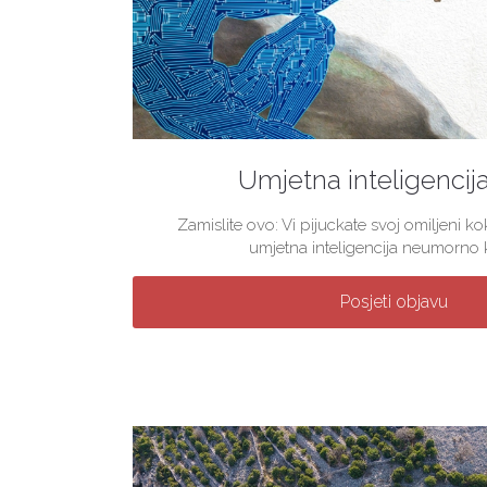
Umjetna inteligencij
Zamislite ovo: Vi pijuckate svoj omiljeni 
umjetna inteligencija neumorno kre
Posjeti objavu