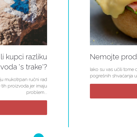
li kupci razliku
Nemojte proda
voda 's trake'?
Iako su vas učili tome d
pogrešnih shvaćanja u 
kuju mukotrpan ručni rad
 tih proizvoda jer imaju
problem...