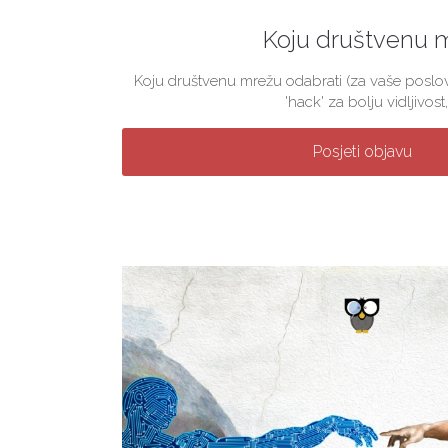
Koju društvenu 
Koju društvenu mrežu odabrati (za vaše poslova
'hack' za bolju vidljivost, 
Posjeti objavu