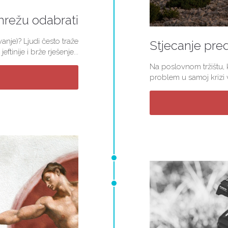
mrežu odabrati
nje)? Ljudi često traže
Stjecanje pred
jeftinije i brže rješenje...
Na poslovnom tržištu, k
problem u samoj krizi v