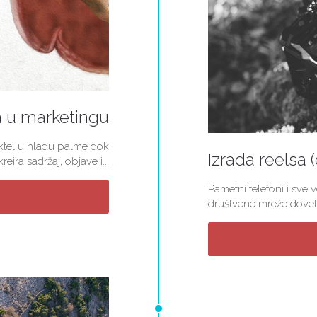
a u marketingu
koktel u hladu palme dok
Izrada reelsa 
ira sadržaj, objave i...
Pametni telefoni i sve 
društvene mreže doveli