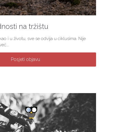
nosti na tržištu
ao i u životu, sve se odvija u ciklusima. Nije
eć...
Posjeti objavu