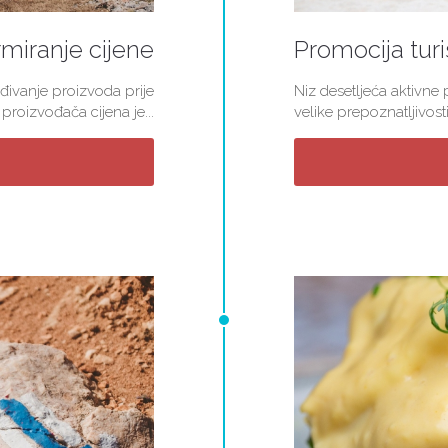
miranje cijene
Promocija turi
đivanje proizvoda prije
Niz desetljeća aktivne
roizvođača cijena je...
velike prepoznatljivosti