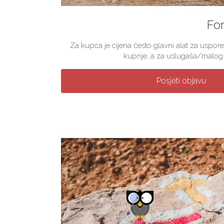
For
Za kupca je cijena često glavni alat za uspore
kupnje, a za uslugaša/malog p
Posjeti objavu