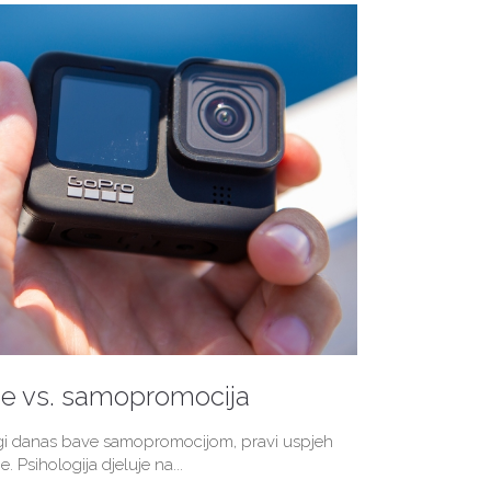
je vs. samopromocija
ogi danas bave samopromocijom, pravi uspjeh
e. Psihologija djeluje na...