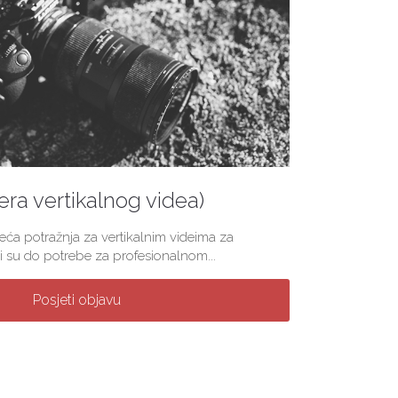
(era vertikalnog videa)
veća potražnja za vertikalnim videima za
 su do potrebe za profesionalnom...
Posjeti objavu