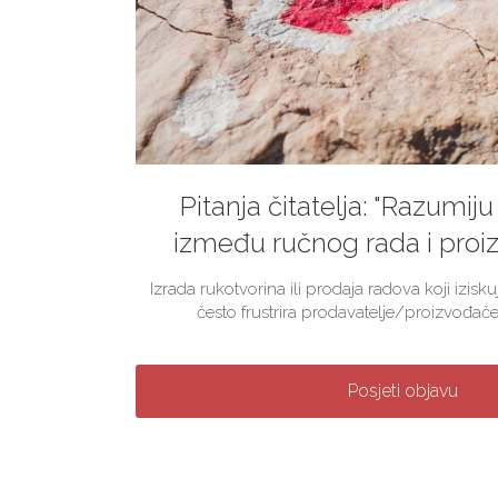
Pitanja čitatelja: "Razumiju 
između ručnog rada i proiz
Izrada rukotvorina ili prodaja radova koji izis
često frustrira prodavatelje/proizvođače
Posjeti objavu