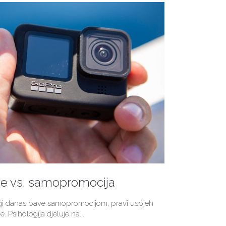
je vs. samopromocija
ogi danas bave samopromocijom, pravi uspjeh
e. Psihologija djeluje na...