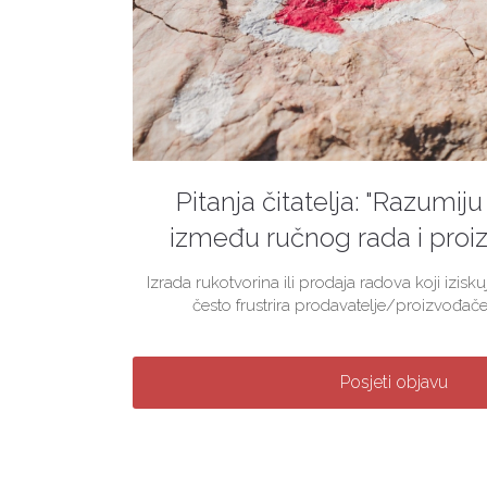
Pitanja čitatelja: "Razumiju 
između ručnog rada i proiz
Izrada rukotvorina ili prodaja radova koji izis
često frustrira prodavatelje/proizvođače
Posjeti objavu