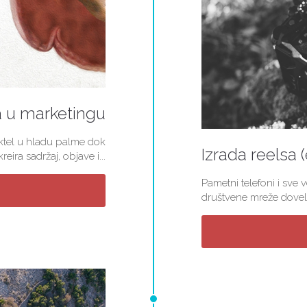
a u marketingu
koktel u hladu palme dok
Izrada reelsa 
ira sadržaj, objave i...
Pametni telefoni i sve 
društvene mreže doveli