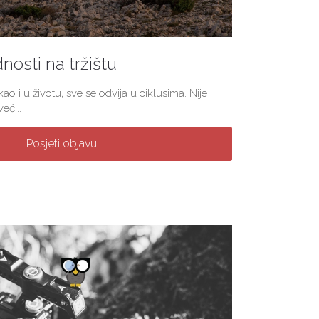
nosti na tržištu
ao i u životu, sve se odvija u ciklusima. Nije
eć...
Posjeti objavu