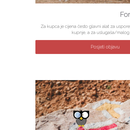
For
Za kupca je cijena često glavni alat za uspore
kupnje, a za uslugaša/malog p
Posjeti objavu