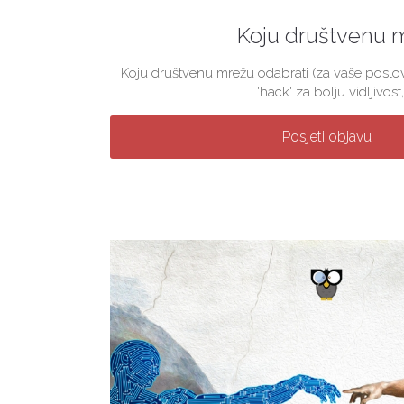
Koju društvenu 
Koju društvenu mrežu odabrati (za vaše poslova
'hack' za bolju vidljivost, 
Posjeti objavu