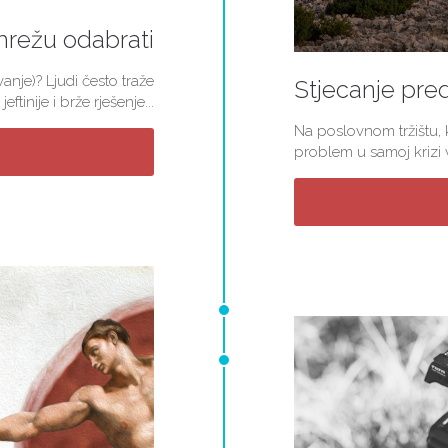
mrežu odabrati
nje)? Ljudi često traže
Stjecanje pred
jeftinije i brže rješenje...
Na poslovnom tržištu, k
problem u samoj krizi v