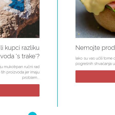
li kupci razliku
Nemojte proda
voda 's trake'?
Iako su vas učili tome d
pogrešnih shvaćanja u 
kuju mukotrpan ručni rad
 tih proizvoda jer imaju
problem...