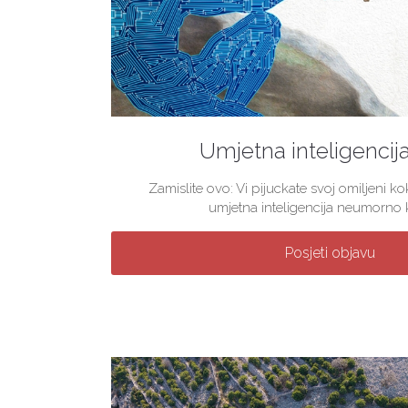
Umjetna inteligencij
Zamislite ovo: Vi pijuckate svoj omiljeni 
umjetna inteligencija neumorno kre
Posjeti objavu