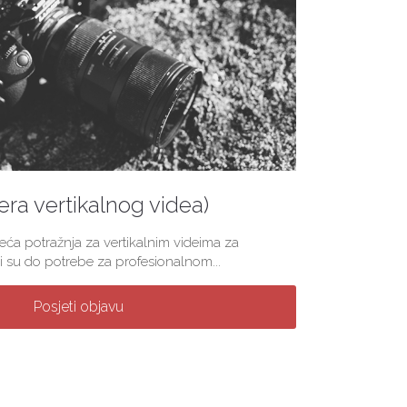
(era vertikalnog videa)
veća potražnja za vertikalnim videima za
 su do potrebe za profesionalnom...
Posjeti objavu