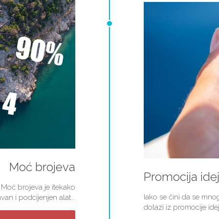
Moć brojeva
Promocija ide
 Moć brojeva je itekako
Iako se čini da se mn
van i podcijenjen alat...
dolazi iz promocije idej