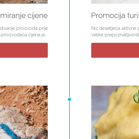
miranje cijene
Promocija turi
đivanje proizvoda prije
Niz desetljeća aktivne
roizvođača cijena je...
velike prepoznatljivosti