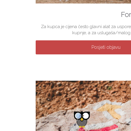
For
Za kupca je cijena često glavni alat za uspore
kupnje, a za uslugaša/malog p
Posjeti objavu