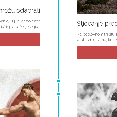
mrežu odabrati
nje)? Ljudi često traže
Stjecanje pred
jeftinije i brže rješenje...
Na poslovnom tržištu, k
problem u samoj krizi v