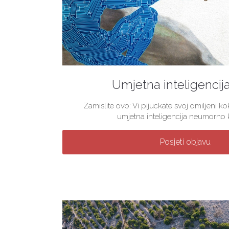
Umjetna inteligencij
Zamislite ovo: Vi pijuckate svoj omiljeni 
umjetna inteligencija neumorno kre
Posjeti objavu