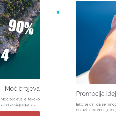
Moć brojeva
Promocija ide
 Moć brojeva je itekako
Iako se čini da se mn
van i podcijenjen alat...
dolazi iz promocije idej