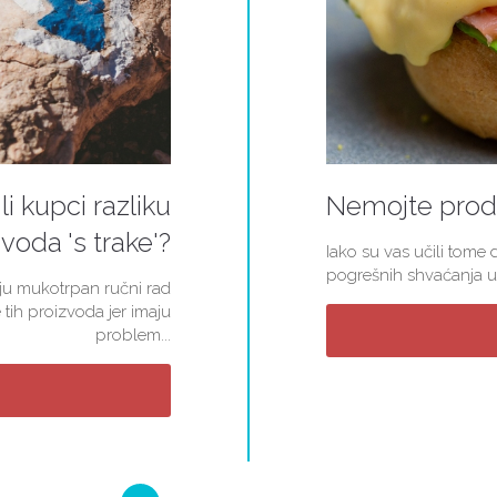
li kupci razliku
Nemojte proda
voda 's trake'?
Iako su vas učili tome d
pogrešnih shvaćanja u 
kuju mukotrpan ručni rad
 tih proizvoda jer imaju
problem...