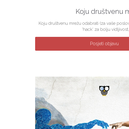
Koju društvenu 
Koju društvenu mrežu odabrati (za vaše poslova
'hack' za bolju vidljivost, 
Posjeti objavu