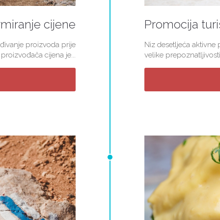
miranje cijene
Promocija turi
đivanje proizvoda prije
Niz desetljeća aktivne
roizvođača cijena je...
velike prepoznatljivosti