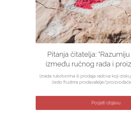
Pitanja čitatelja: "Razumiju 
između ručnog rada i proiz
Izrada rukotvorina ili prodaja radova koji izis
često frustrira prodavatelje/proizvođače
Posjeti objavu