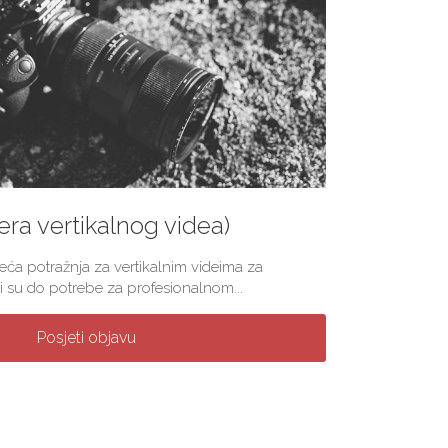
(era vertikalnog videa)
veća potražnja za vertikalnim videima za
 su do potrebe za profesionalnom...
Posjeti objavu