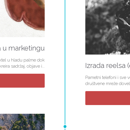
a u marketingu
koktel u hladu palme dok
Izrada reelsa 
ira sadržaj, objave i...
Pametni telefoni i sve 
društvene mreže doveli