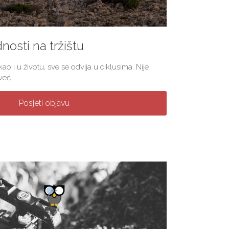
nosti na tržištu
ao i u životu, sve se odvija u ciklusima. Nije
eć...
Posjeti objavu