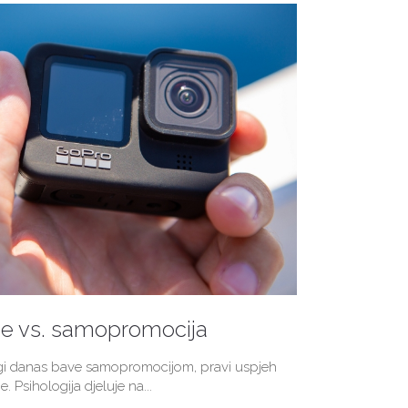
je vs. samopromocija
ogi danas bave samopromocijom, pravi uspjeh
e. Psihologija djeluje na...