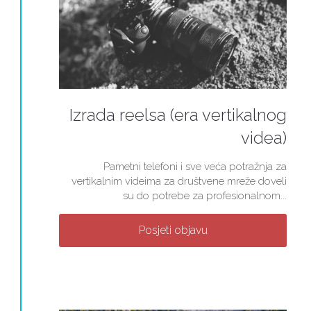
Izrada reelsa (era vertikalnog
videa)
Pametni telefoni i sve veća potražnja za
vertikalnim videima za društvene mreže doveli
su do potrebe za profesionalnom...
Posjeti objavu