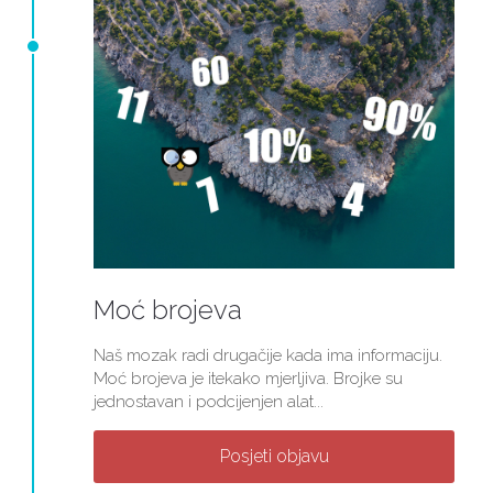
Moć brojeva
Naš mozak radi drugačije kada ima informaciju.
Moć brojeva je itekako mjerljiva. Brojke su
jednostavan i podcijenjen alat...
Posjeti objavu