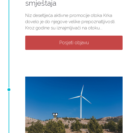
smještaja
Niz desetljeća aktivne promocije otoka Krka
dovelo je do njegove velike prepoznatljivosti.
Kroz godine su iznajmljivači na otoku...
Posjeti objavu