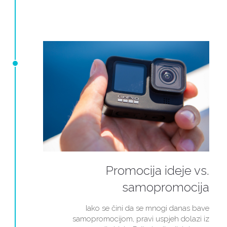
Promocija ideje vs.
samopromocija
Iako se čini da se mnogi danas bave
samopromocijom, pravi uspjeh dolazi iz