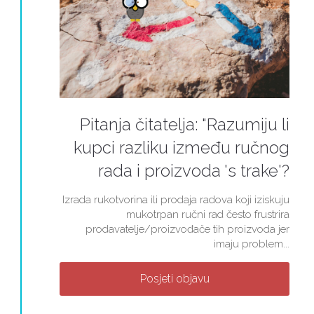
Pitanja čitatelja: "Razumiju li
kupci razliku između ručnog
rada i proizvoda 's trake'?
Izrada rukotvorina ili prodaja radova koji iziskuju
mukotrpan ručni rad često frustrira
prodavatelje/proizvođače tih proizvoda jer
imaju problem...
Posjeti objavu