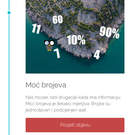
Moć brojeva
Naš mozak radi drugačije kada ima informaciju.
Moć brojeva je itekako mjerljiva. Brojke su
jednostavan i podcijenjen alat...
Posjeti objavu