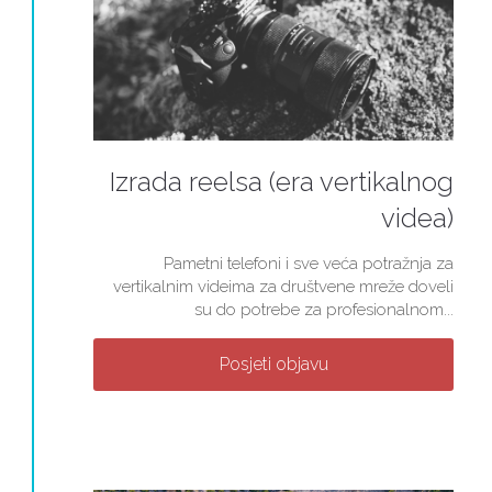
Izrada reelsa (era vertikalnog
videa)
Pametni telefoni i sve veća potražnja za
vertikalnim videima za društvene mreže doveli
su do potrebe za profesionalnom...
Posjeti objavu