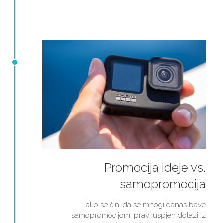
Promocija ideje vs.
samopromocija
Iako se čini da se mnogi danas bave
samopromocijom, pravi uspjeh dolazi iz