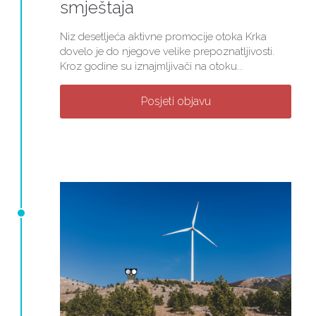
smještaja
Niz desetljeća aktivne promocije otoka Krka
dovelo je do njegove velike prepoznatljivosti.
Kroz godine su iznajmljivači na otoku...
Posjeti objavu