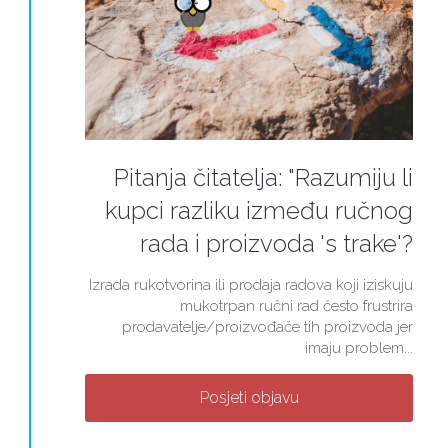
Pitanja čitatelja: "Razumiju li
kupci razliku između ručnog
rada i proizvoda 's trake'?
Izrada rukotvorina ili prodaja radova koji iziskuju
mukotrpan ručni rad često frustrira
prodavatelje/proizvođače tih proizvoda jer
imaju problem...
Posjeti objavu