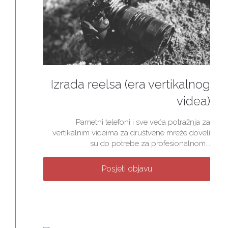
Izrada reelsa (era vertikalnog
videa)
Pametni telefoni i sve veća potražnja za
vertikalnim videima za društvene mreže doveli
su do potrebe za profesionalnom...
Posjeti objavu