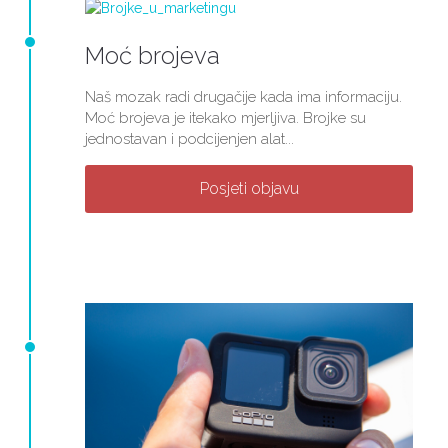
Moć brojeva
Naš mozak radi drugačije kada ima informaciju.
Moć brojeva je itekako mjerljiva. Brojke su
jednostavan i podcijenjen alat...
Posjeti objavu