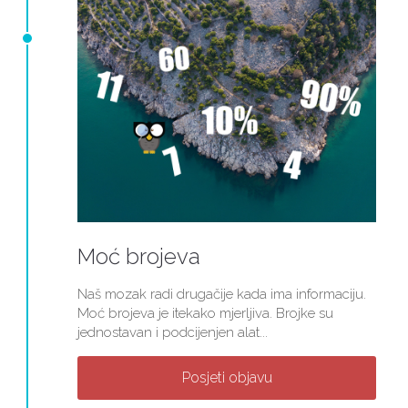
Moć brojeva
Naš mozak radi drugačije kada ima informaciju.
Moć brojeva je itekako mjerljiva. Brojke su
jednostavan i podcijenjen alat...
Posjeti objavu