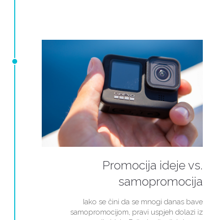
Promocija ideje vs.
samopromocija
Iako se čini da se mnogi danas bave
samopromocijom, pravi uspjeh dolazi iz