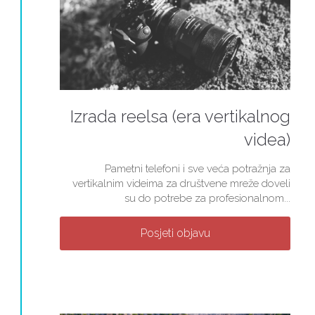
Izrada reelsa (era vertikalnog
videa)
Pametni telefoni i sve veća potražnja za
vertikalnim videima za društvene mreže doveli
su do potrebe za profesionalnom...
Posjeti objavu