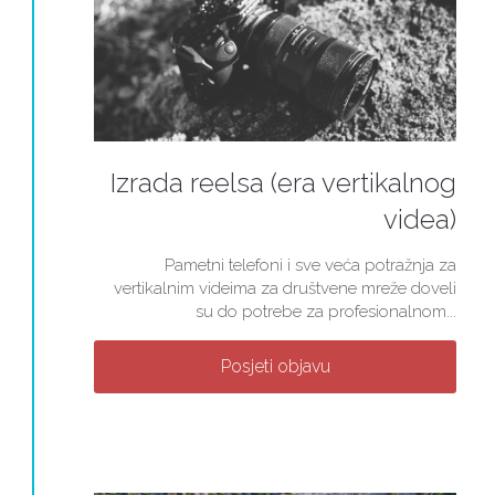
Izrada reelsa (era vertikalnog
videa)
Pametni telefoni i sve veća potražnja za
vertikalnim videima za društvene mreže doveli
su do potrebe za profesionalnom...
Posjeti objavu