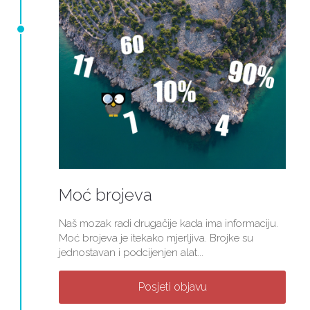
Moć brojeva
Naš mozak radi drugačije kada ima informaciju.
Moć brojeva je itekako mjerljiva. Brojke su
jednostavan i podcijenjen alat...
Posjeti objavu