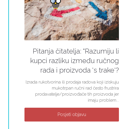
Pitanja čitatelja: "Razumiju li
kupci razliku između ručnog
rada i proizvoda 's trake'?
Izrada rukotvorina ili prodaja radova koji iziskuju
mukotrpan ručni rad često frustrira
prodavatelje/proizvođače tih proizvoda jer
imaju problem...
Posjeti objavu