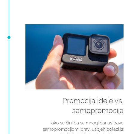
Promocija ideje vs.
samopromocija
Iako se čini da se mnogi danas bave
samopromocijom, pravi uspjeh dolazi iz