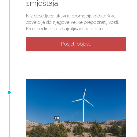
smještaja
Niz desetljeća aktivne promocije otoka Krka
dovelo je do njegove velike prepoznatljivosti.
Kroz godine su iznajmljivači na otoku...
Posjeti objavu