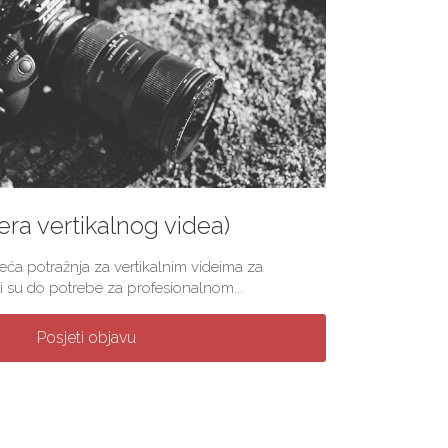
(era vertikalnog videa)
veća potražnja za vertikalnim videima za
 su do potrebe za profesionalnom...
Posjeti objavu