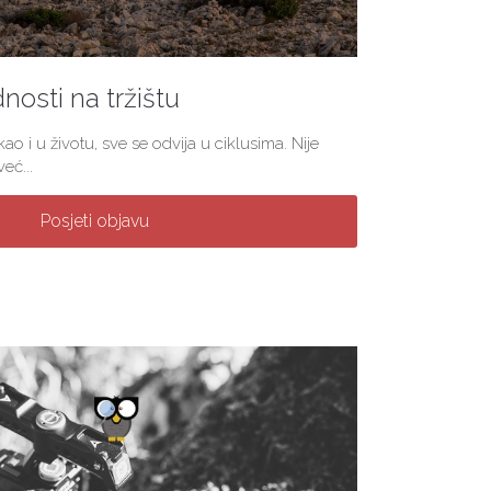
nosti na tržištu
ao i u životu, sve se odvija u ciklusima. Nije
eć...
Posjeti objavu