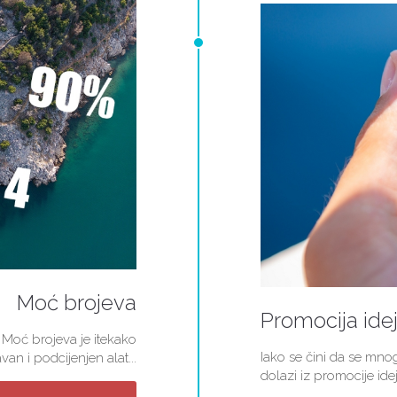
Moć brojeva
Promocija ide
 Moć brojeva je itekako
Iako se čini da se mn
van i podcijenjen alat...
dolazi iz promocije idej