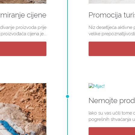
miranje cijene
Promocija turi
đivanje proizvoda prije
Niz desetljeća aktivne
roizvođača cijena je...
velike prepoznatljivosti
Nemojte proda
Iako su vas učili tome d
pogrešnih shvaćanja u 