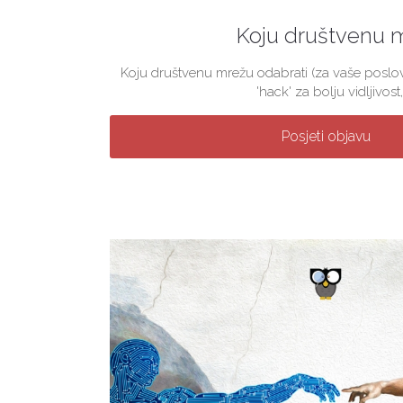
Koju društvenu 
Koju društvenu mrežu odabrati (za vaše poslova
'hack' za bolju vidljivost, 
Posjeti objavu