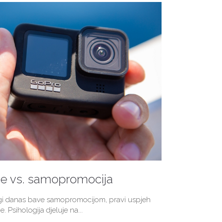
je vs. samopromocija
ogi danas bave samopromocijom, pravi uspjeh
e. Psihologija djeluje na...