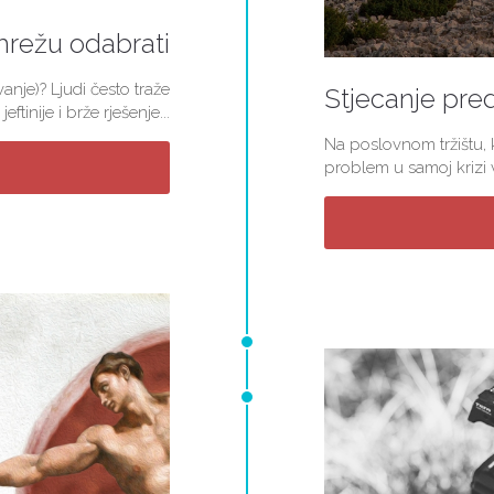
mrežu odabrati
nje)? Ljudi često traže
Stjecanje pred
jeftinije i brže rješenje...
Na poslovnom tržištu, k
problem u samoj krizi v