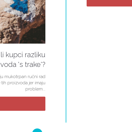
li kupci razliku
voda 's trake'?
kuju mukotrpan ručni rad
 tih proizvoda jer imaju
problem...