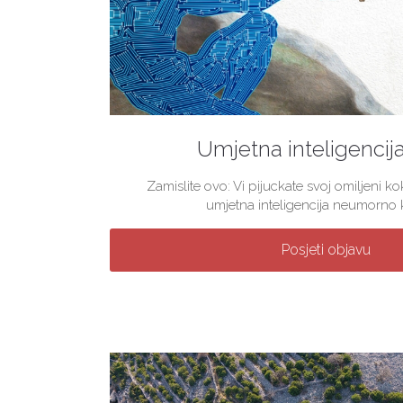
Umjetna inteligencij
Zamislite ovo: Vi pijuckate svoj omiljeni 
umjetna inteligencija neumorno kre
Posjeti objavu