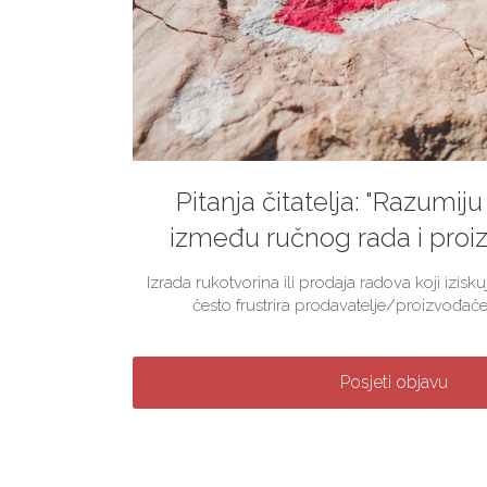
Pitanja čitatelja: "Razumiju 
između ručnog rada i proiz
Izrada rukotvorina ili prodaja radova koji izis
često frustrira prodavatelje/proizvođače
Posjeti objavu