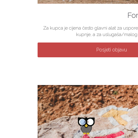
For
Za kupca je cijena često glavni alat za uspore
kupnje, a za uslugaša/malog p
Posjeti objavu