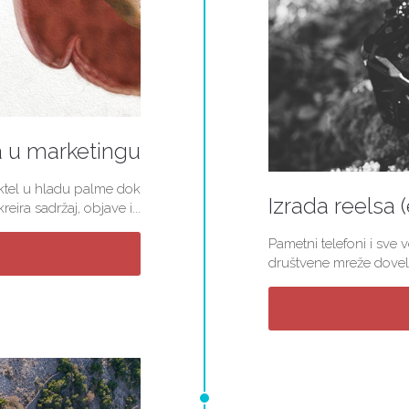
a u marketingu
koktel u hladu palme dok
Izrada reelsa 
ira sadržaj, objave i...
Pametni telefoni i sve 
društvene mreže doveli