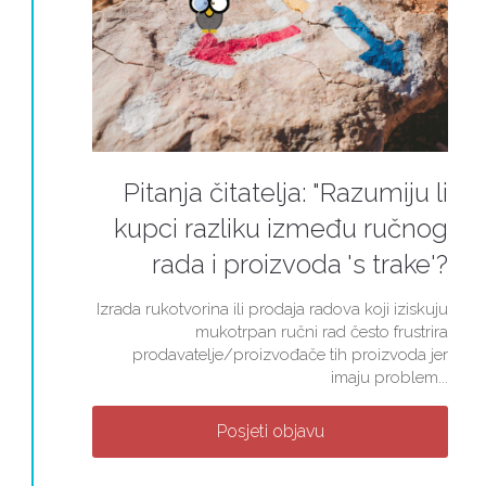
Pitanja čitatelja: "Razumiju li
kupci razliku između ručnog
rada i proizvoda 's trake'?
Izrada rukotvorina ili prodaja radova koji iziskuju
mukotrpan ručni rad često frustrira
prodavatelje/proizvođače tih proizvoda jer
imaju problem...
Posjeti objavu