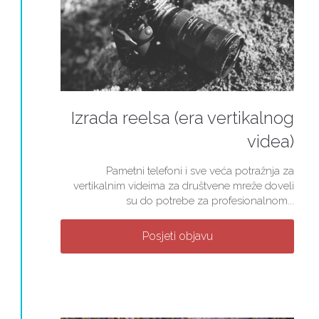
Izrada reelsa (era vertikalnog
videa)
Pametni telefoni i sve veća potražnja za
vertikalnim videima za društvene mreže doveli
su do potrebe za profesionalnom...
Posjeti objavu