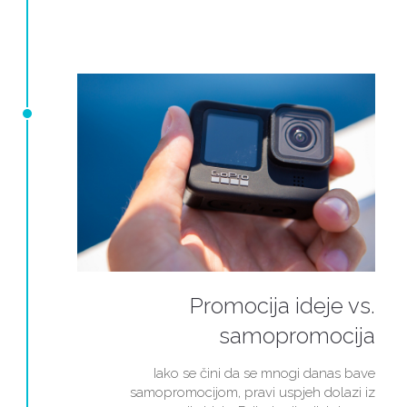
Promocija ideje vs.
samopromocija
Iako se čini da se mnogi danas bave
samopromocijom, pravi uspjeh dolazi iz