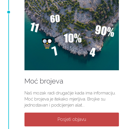
Moć brojeva
Naš mozak radi drugačije kada ima informaciju.
Moć brojeva je itekako mjerljiva. Brojke su
jednostavan i podcijenjen alat...
Posjeti objavu