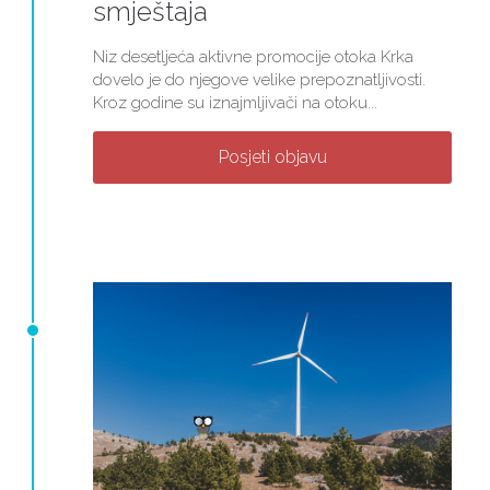
smještaja
Niz desetljeća aktivne promocije otoka Krka
dovelo je do njegove velike prepoznatljivosti.
Kroz godine su iznajmljivači na otoku...
Posjeti objavu