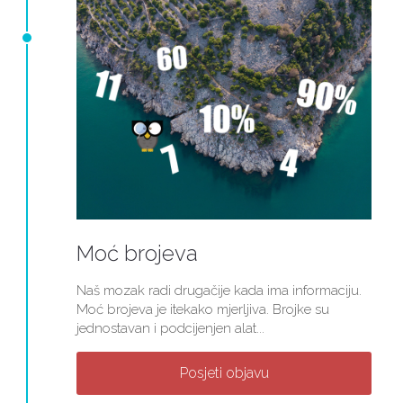
Moć brojeva
Naš mozak radi drugačije kada ima informaciju.
Moć brojeva je itekako mjerljiva. Brojke su
jednostavan i podcijenjen alat...
Posjeti objavu