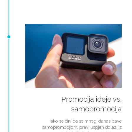
Promocija ideje vs.
samopromocija
Iako se čini da se mnogi danas bave
samopromocijom, pravi uspjeh dolazi iz