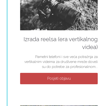
Izrada reelsa (era vertikalnog
videa)
Pametni telefoni i sve veća potražnja za
vertikalnim videima za društvene mreže doveli
su do potrebe za profesionalnom...
Posjeti objavu