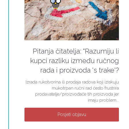
Pitanja čitatelja: "Razumiju li
kupci razliku između ručnog
rada i proizvoda 's trake'?
Izrada rukotvorina ili prodaja radova koji iziskuju
mukotrpan ručni rad često frustrira
prodavatelje/proizvođače tih proizvoda jer
imaju problem...
Posjeti objavu