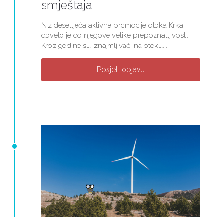
smještaja
Niz desetljeća aktivne promocije otoka Krka
dovelo je do njegove velike prepoznatljivosti.
Kroz godine su iznajmljivači na otoku...
Posjeti objavu