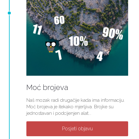
Moć brojeva
Naš mozak radi drugačije kada ima informaciju.
Moć brojeva je itekako mjerljiva. Brojke su
jednostavan i podcijenjen alat...
Posjeti objavu