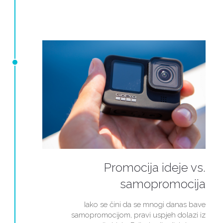
Promocija ideje vs.
samopromocija
Iako se čini da se mnogi danas bave
samopromocijom, pravi uspjeh dolazi iz