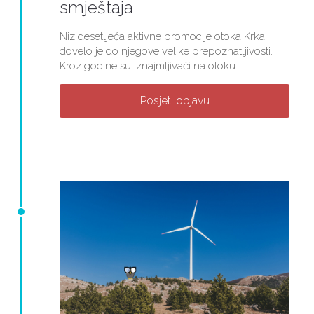
smještaja
Niz desetljeća aktivne promocije otoka Krka
dovelo je do njegove velike prepoznatljivosti.
Kroz godine su iznajmljivači na otoku...
Posjeti objavu