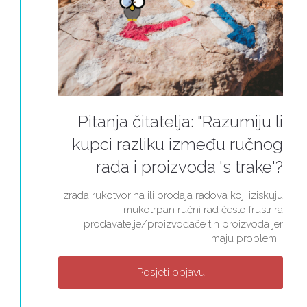
Pitanja čitatelja: "Razumiju li
kupci razliku između ručnog
rada i proizvoda 's trake'?
Izrada rukotvorina ili prodaja radova koji iziskuju
mukotrpan ručni rad često frustrira
prodavatelje/proizvođače tih proizvoda jer
imaju problem...
Posjeti objavu