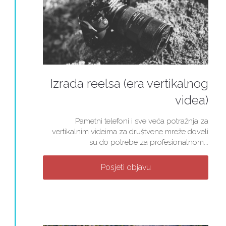
Izrada reelsa (era vertikalnog
videa)
Pametni telefoni i sve veća potražnja za
vertikalnim videima za društvene mreže doveli
su do potrebe za profesionalnom...
Posjeti objavu