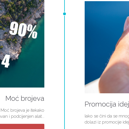
Moć brojeva
Promocija ide
 Moć brojeva je itekako
Iako se čini da se mn
van i podcijenjen alat...
dolazi iz promocije idej