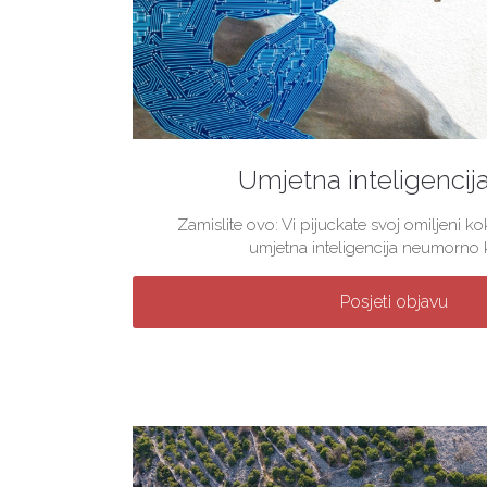
Umjetna inteligencij
Zamislite ovo: Vi pijuckate svoj omiljeni 
umjetna inteligencija neumorno kre
Posjeti objavu