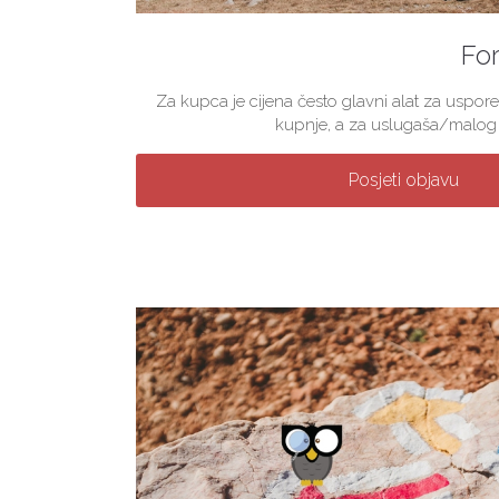
For
Za kupca je cijena često glavni alat za uspore
kupnje, a za uslugaša/malog p
Posjeti objavu