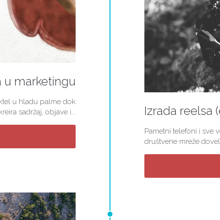
a u marketingu
koktel u hladu palme dok
Izrada reelsa 
ira sadržaj, objave i...
Pametni telefoni i sve 
društvene mreže doveli