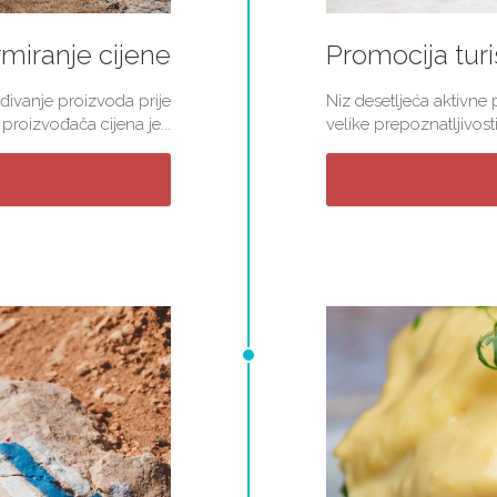
miranje cijene
Promocija turi
đivanje proizvoda prije
Niz desetljeća aktivne
roizvođača cijena je...
velike prepoznatljivosti