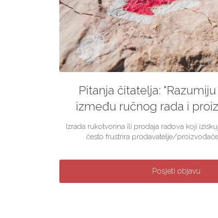
Pitanja čitatelja: "Razumiju 
između ručnog rada i proiz
Izrada rukotvorina ili prodaja radova koji izis
često frustrira prodavatelje/proizvođače
Posjeti objavu