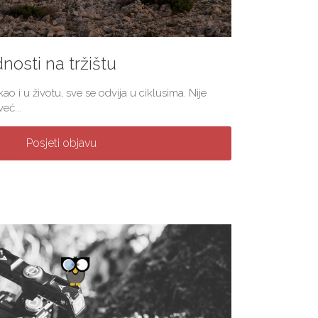
nosti na tržištu
ao i u životu, sve se odvija u ciklusima. Nije
eć...
Posjeti objavu