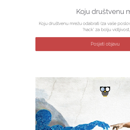
Koju društvenu 
Koju društvenu mrežu odabrati (za vaše poslova
'hack' za bolju vidljivost, 
Posjeti objavu