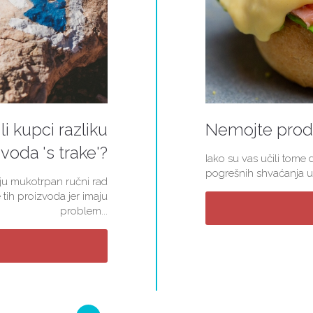
li kupci razliku
Nemojte proda
voda 's trake'?
Iako su vas učili tome d
pogrešnih shvaćanja u 
kuju mukotrpan ručni rad
 tih proizvoda jer imaju
problem...