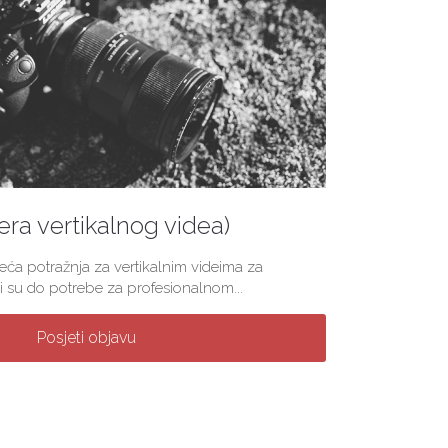
(era vertikalnog videa)
veća potražnja za vertikalnim videima za
 su do potrebe za profesionalnom...
Posjeti objavu