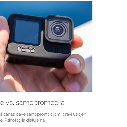
je vs. samopromocija
ogi danas bave samopromocijom, pravi uspjeh
e. Psihologija djeluje na...