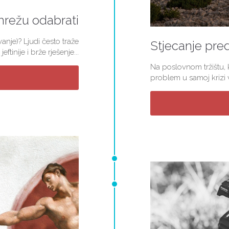
mrežu odabrati
nje)? Ljudi često traže
Stjecanje pred
jeftinije i brže rješenje...
Na poslovnom tržištu, k
problem u samoj krizi v