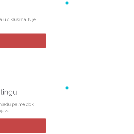
a u ciklusima. Nije
etingu
u hladu palme dok
ave i...