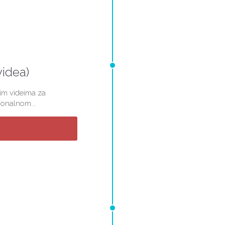
videa)
nim videima za
ionalnom...