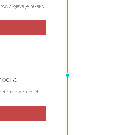
Moć brojeva je itekako
..
ocija
cijom, pravi uspjeh