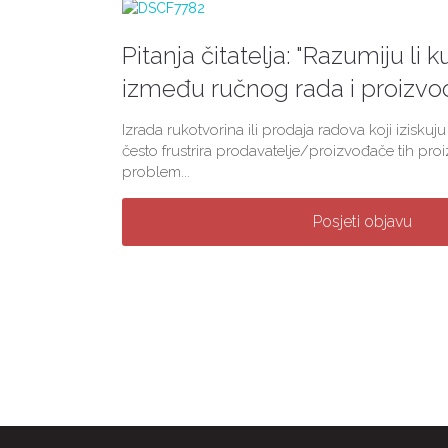
Pitanja čitatelja: "Razumiju li k
između ručnog rada i proizvod
Izrada rukotvorina ili prodaja radova koji izisku
često frustrira prodavatelje/proizvođače tih proi
problem...
Posjeti objavu