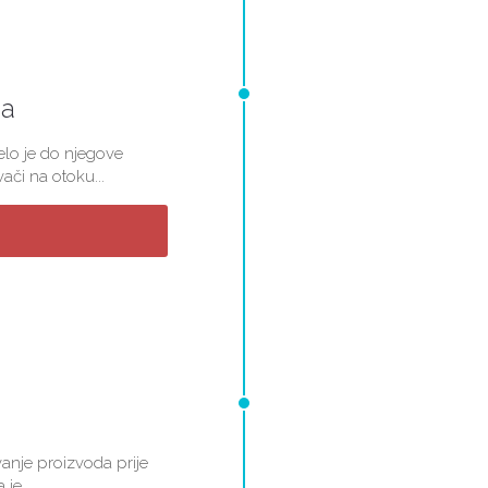
ja
elo je do njegove
vači na otoku...
vanje proizvoda prije
je...