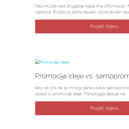
Naš mozak radi drugačije kada ima informaciju. 
mjerljiva. Brojke su jednostavan i podcijenjen alat.
Posjeti objavu
Promocija ideje vs. samoprom
Iako se čini da se mnogi danas bave samopromo
dolazi iz promocije ideje. Psihologija djeluje na...
Posjeti objavu