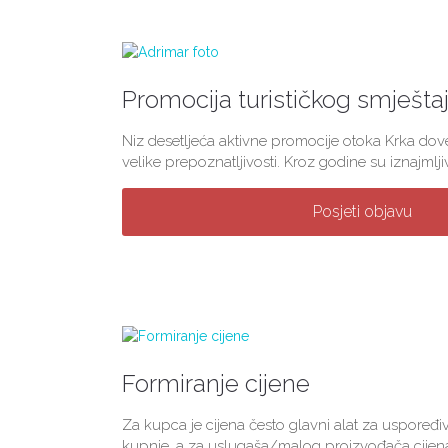
Promocija turističkog smješta
Niz desetljeća aktivne promocije otoka Krka dov
velike prepoznatljivosti. Kroz godine su iznajmlji
Posjeti objavu
Formiranje cijene
Za kupca je cijena često glavni alat za uspoređi
kupnje, a za uslugaša/malog proizvođača cijena 