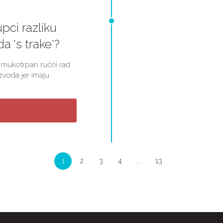
upci razliku
a 's trake'?
ju mukotrpan ručni rad
zvoda jer imaju
1
2
3
4
...
13