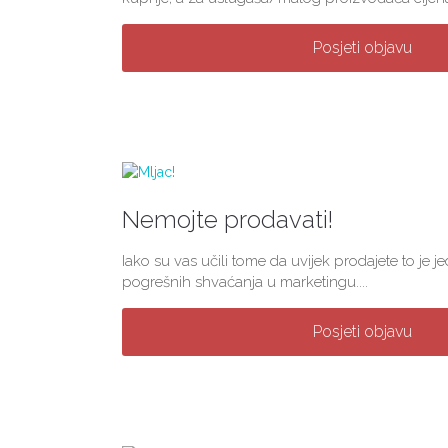
Posjeti objavu
Nemojte prodavati!
Iako su vas učili tome da uvijek prodajete to je j
pogrešnih shvaćanja u marketingu....
Posjeti objavu