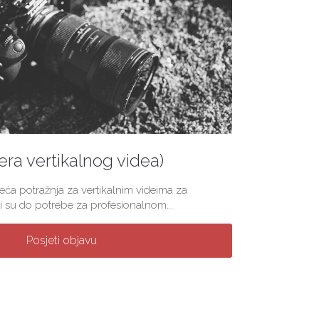
(era vertikalnog videa)
veća potražnja za vertikalnim videima za
 su do potrebe za profesionalnom...
Posjeti objavu