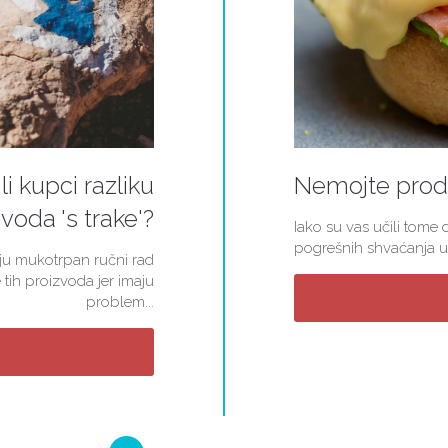
li kupci razliku
Nemojte proda
voda 's trake'?
Iako su vas učili tome d
pogrešnih shvaćanja u 
kuju mukotrpan ručni rad
 tih proizvoda jer imaju
problem...