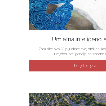
Umjetna inteligencij
Zamislite ovo: Vi pijuckate svoj omiljeni 
umjetna inteligencija neumorno kre
Posjeti objavu