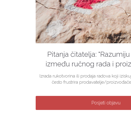
Pitanja čitatelja: "Razumiju 
između ručnog rada i proiz
Izrada rukotvorina ili prodaja radova koji izis
često frustrira prodavatelje/proizvođače
Posjeti objavu