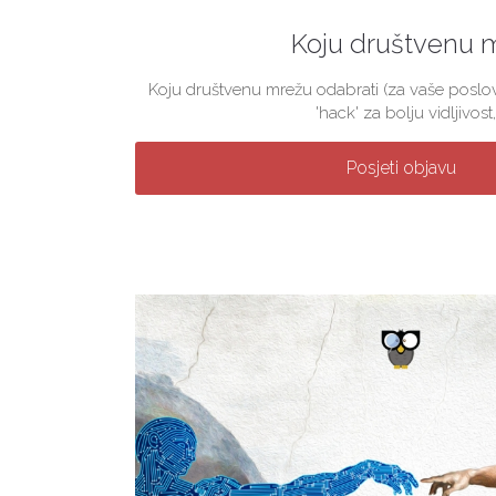
Koju društvenu 
Koju društvenu mrežu odabrati (za vaše poslova
'hack' za bolju vidljivost, 
Posjeti objavu