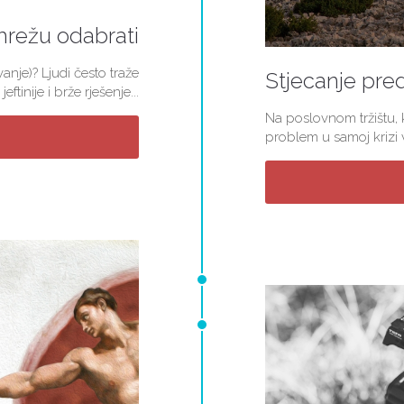
mrežu odabrati
nje)? Ljudi često traže
Stjecanje pred
jeftinije i brže rješenje...
Na poslovnom tržištu, k
problem u samoj krizi v