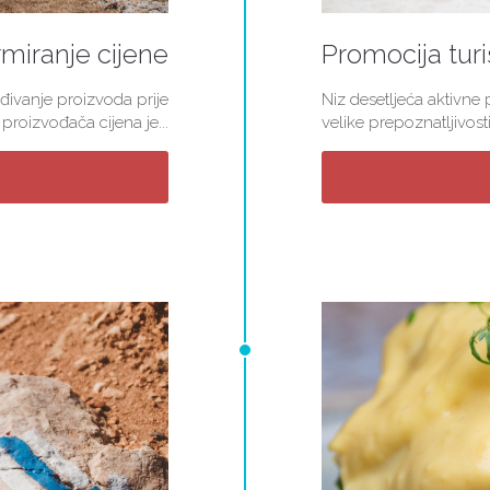
miranje cijene
Promocija turi
đivanje proizvoda prije
Niz desetljeća aktivne
roizvođača cijena je...
velike prepoznatljivosti