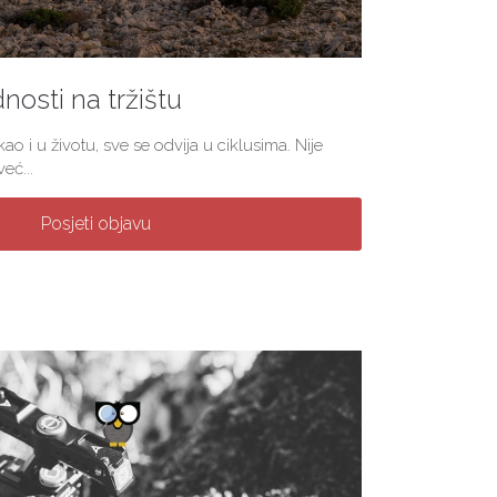
nosti na tržištu
ao i u životu, sve se odvija u ciklusima. Nije
eć...
Posjeti objavu