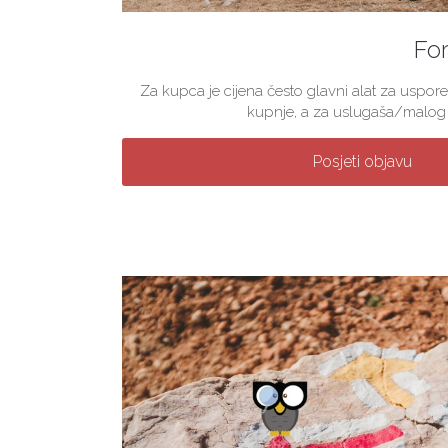
For
Za kupca je cijena često glavni alat za uspore
kupnje, a za uslugaša/malog p
Posjeti objavu