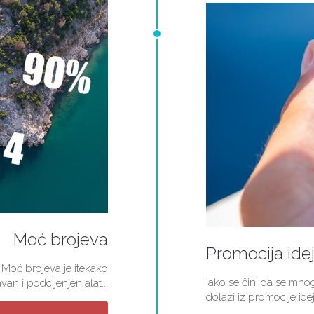
Moć brojeva
Promocija ide
 Moć brojeva je itekako
Iako se čini da se mn
van i podcijenjen alat...
dolazi iz promocije idej