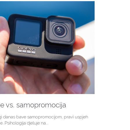
je vs. samopromocija
ogi danas bave samopromocijom, pravi uspjeh
e. Psihologija djeluje na...