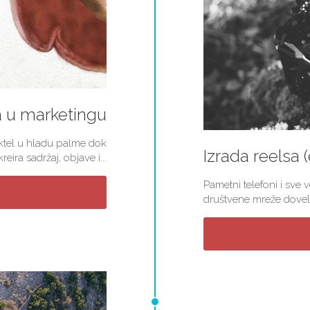
a u marketingu
koktel u hladu palme dok
Izrada reelsa 
ira sadržaj, objave i...
Pametni telefoni i sve 
društvene mreže doveli