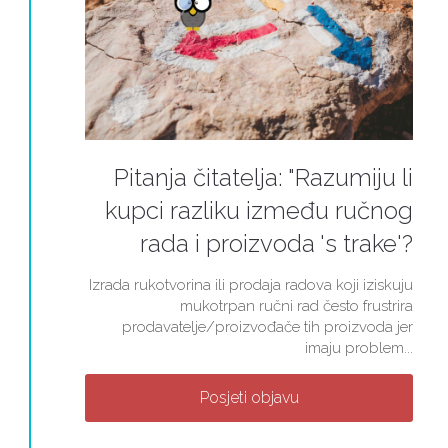
Pitanja čitatelja: "Razumiju li
kupci razliku između ručnog
rada i proizvoda 's trake'?
Izrada rukotvorina ili prodaja radova koji iziskuju
mukotrpan ručni rad često frustrira
prodavatelje/proizvođače tih proizvoda jer
imaju problem...
Posjeti objavu