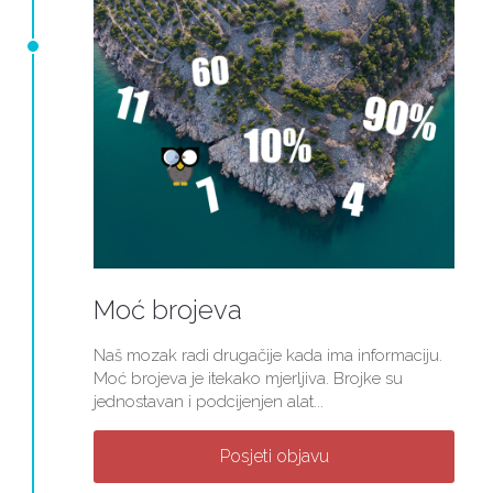
Moć brojeva
Naš mozak radi drugačije kada ima informaciju.
Moć brojeva je itekako mjerljiva. Brojke su
jednostavan i podcijenjen alat...
Posjeti objavu