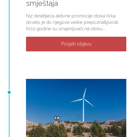
smještaja
Niz desetljeća aktivne promocije otoka Krka
dovelo je do njegove velike prepoznatljivosti.
Kroz godine su iznajmljivači na otoku...
Posjeti objavu