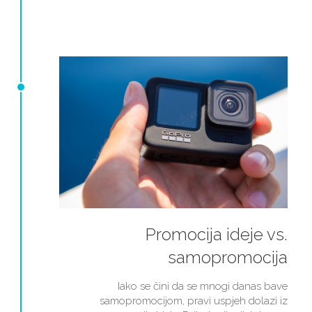
Promocija ideje vs.
samopromocija
Iako se čini da se mnogi danas bave
samopromocijom, pravi uspjeh dolazi iz