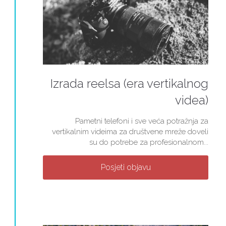
Izrada reelsa (era vertikalnog
videa)
Pametni telefoni i sve veća potražnja za
vertikalnim videima za društvene mreže doveli
su do potrebe za profesionalnom...
Posjeti objavu