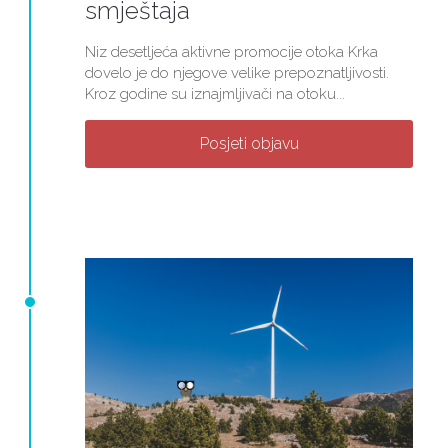
smještaja
Niz desetljeća aktivne promocije otoka Krka
dovelo je do njegove velike prepoznatljivosti.
Kroz godine su iznajmljivači na otoku...
Posjeti objavu