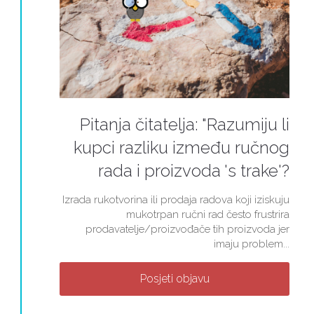
Pitanja čitatelja: "Razumiju li
kupci razliku između ručnog
rada i proizvoda 's trake'?
Izrada rukotvorina ili prodaja radova koji iziskuju
mukotrpan ručni rad često frustrira
prodavatelje/proizvođače tih proizvoda jer
imaju problem...
Posjeti objavu