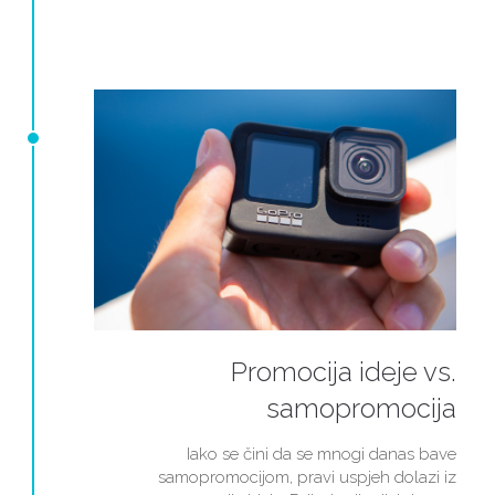
Promocija ideje vs.
samopromocija
Iako se čini da se mnogi danas bave
samopromocijom, pravi uspjeh dolazi iz