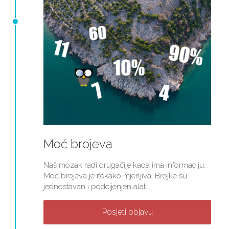
Moć brojeva
Naš mozak radi drugačije kada ima informaciju.
Moć brojeva je itekako mjerljiva. Brojke su
jednostavan i podcijenjen alat...
Posjeti objavu