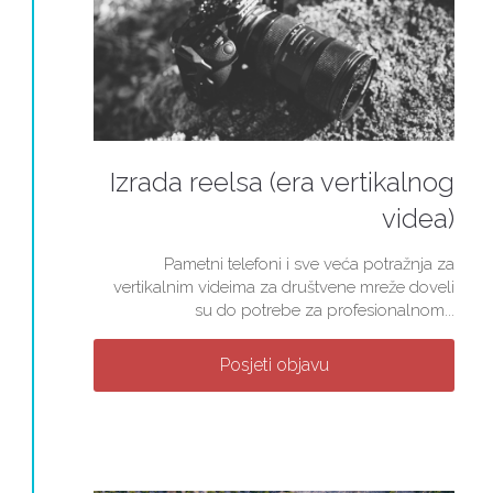
Izrada reelsa (era vertikalnog
videa)
Pametni telefoni i sve veća potražnja za
vertikalnim videima za društvene mreže doveli
su do potrebe za profesionalnom...
Posjeti objavu