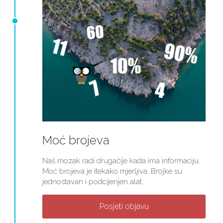
Moć brojeva
Naš mozak radi drugačije kada ima informaciju.
Moć brojeva je itekako mjerljiva. Brojke su
jednostavan i podcijenjen alat...
Posjeti objavu