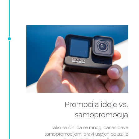
Promocija ideje vs.
samopromocija
Iako se čini da se mnogi danas bave
samopromocijom, pravi uspjeh dolazi iz