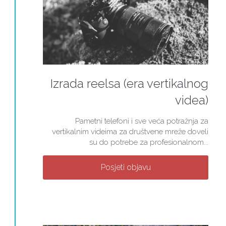
Izrada reelsa (era vertikalnog
videa)
Pametni telefoni i sve veća potražnja za
vertikalnim videima za društvene mreže doveli
su do potrebe za profesionalnom...
Posjeti objavu