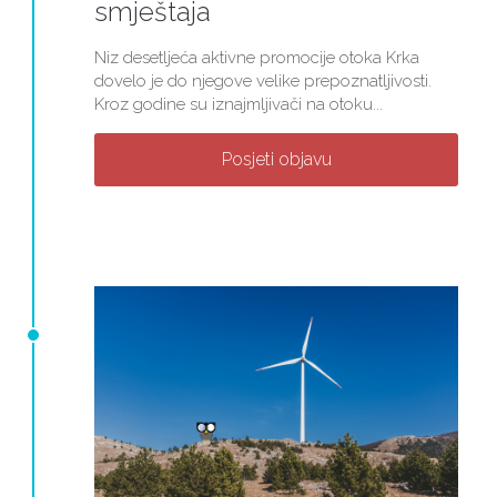
smještaja
Niz desetljeća aktivne promocije otoka Krka
dovelo je do njegove velike prepoznatljivosti.
Kroz godine su iznajmljivači na otoku...
Posjeti objavu