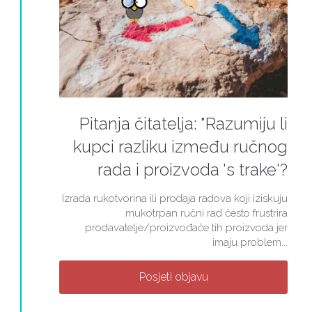
Pitanja čitatelja: "Razumiju li
kupci razliku između ručnog
rada i proizvoda 's trake'?
Izrada rukotvorina ili prodaja radova koji iziskuju
mukotrpan ručni rad često frustrira
prodavatelje/proizvođače tih proizvoda jer
imaju problem...
Posjeti objavu