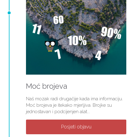
Moć brojeva
Naš mozak radi drugačije kada ima informaciju.
Moć brojeva je itekako mjerljiva. Brojke su
jednostavan i podcijenjen alat...
Posjeti objavu