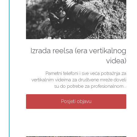
Izrada reelsa (era vertikalnog
videa)
Pametni telefoni i sve veća potražnja za
vertikalnim videima za društvene mreže doveli
su do potrebe za profesionalnom...
Posjeti objavu