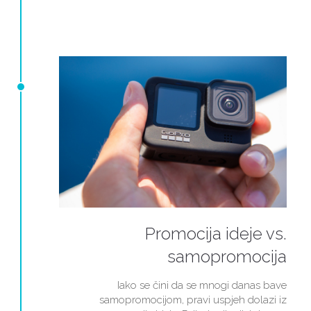
Promocija ideje vs.
samopromocija
Iako se čini da se mnogi danas bave
samopromocijom, pravi uspjeh dolazi iz