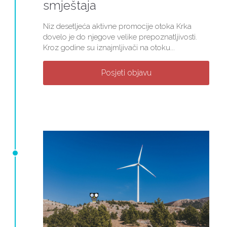
smještaja
Niz desetljeća aktivne promocije otoka Krka
dovelo je do njegove velike prepoznatljivosti.
Kroz godine su iznajmljivači na otoku...
Posjeti objavu