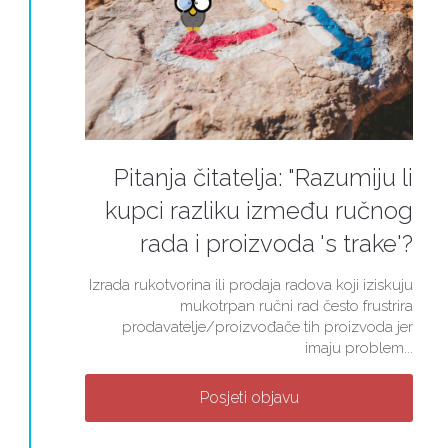
Pitanja čitatelja: "Razumiju li
kupci razliku između ručnog
rada i proizvoda 's trake'?
Izrada rukotvorina ili prodaja radova koji iziskuju
mukotrpan ručni rad često frustrira
prodavatelje/proizvođače tih proizvoda jer
imaju problem...
Posjeti objavu