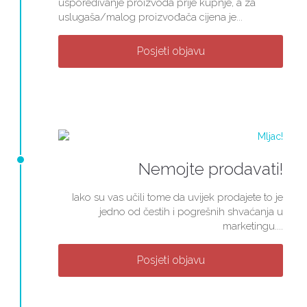
uspoređivanje proizvoda prije kupnje, a za
uslugaša/malog proizvođača cijena je...
Posjeti objavu
Nemojte prodavati!
Iako su vas učili tome da uvijek prodajete to je
jedno od čestih i pogrešnih shvaćanja u
marketingu....
Posjeti objavu