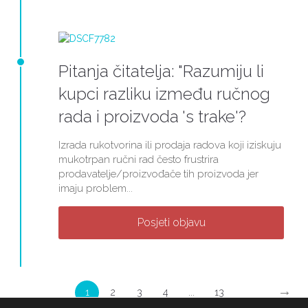
Pitanja čitatelja: "Razumiju li
kupci razliku između ručnog
rada i proizvoda 's trake'?
Izrada rukotvorina ili prodaja radova koji iziskuju
mukotrpan ručni rad često frustrira
prodavatelje/proizvođače tih proizvoda jer
imaju problem...
Posjeti objavu
→
1
2
3
4
...
13