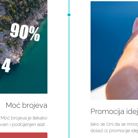
Moć brojeva
Promocija ide
 Moć brojeva je itekako
Iako se čini da se mn
van i podcijenjen alat...
dolazi iz promocije idej