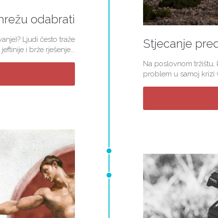
mrežu odabrati
nje)? Ljudi često traže
Stjecanje pred
jeftinije i brže rješenje...
Na poslovnom tržištu, k
problem u samoj krizi v