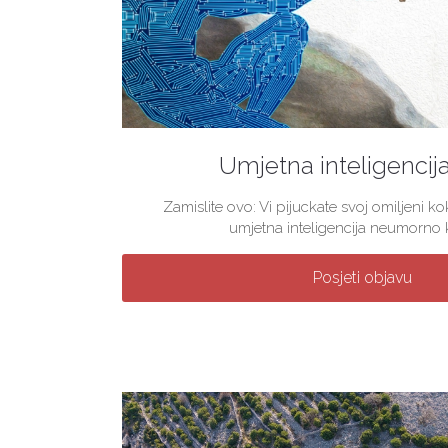
Umjetna inteligencij
Zamislite ovo: Vi pijuckate svoj omiljeni 
umjetna inteligencija neumorno kre
Posjeti objavu