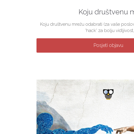
Koju društvenu 
Koju društvenu mrežu odabrati (za vaše poslova
'hack' za bolju vidljivost, 
Posjeti objavu