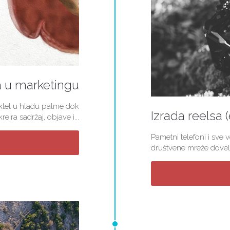
a u marketingu
koktel u hladu palme dok
Izrada reelsa 
ira sadržaj, objave i...
Pametni telefoni i sve 
društvene mreže doveli