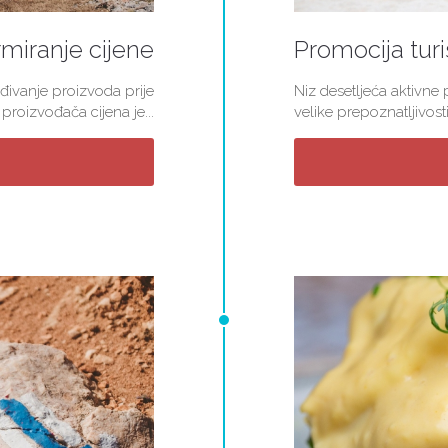
miranje cijene
Promocija turi
đivanje proizvoda prije
Niz desetljeća aktivne
roizvođača cijena je...
velike prepoznatljivosti