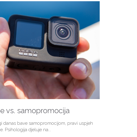
je vs. samopromocija
ogi danas bave samopromocijom, pravi uspjeh
e. Psihologija djeluje na...