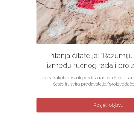
Pitanja čitatelja: "Razumiju 
između ručnog rada i proiz
Izrada rukotvorina ili prodaja radova koji izis
često frustrira prodavatelje/proizvođače
Posjeti objavu