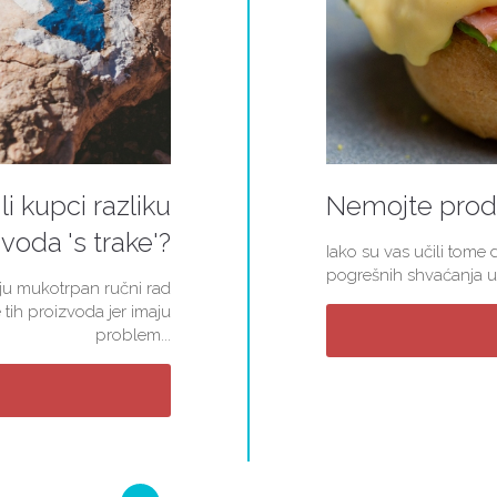
li kupci razliku
Nemojte proda
voda 's trake'?
Iako su vas učili tome d
pogrešnih shvaćanja u 
kuju mukotrpan ručni rad
 tih proizvoda jer imaju
problem...