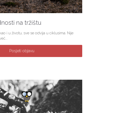
nosti na tržištu
ao i u životu, sve se odvija u ciklusima. Nije
eć...
Posjeti objavu