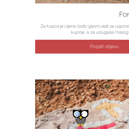
For
Za kupca je cijena često glavni alat za uspore
kupnje, a za uslugaša/malog p
Posjeti objavu