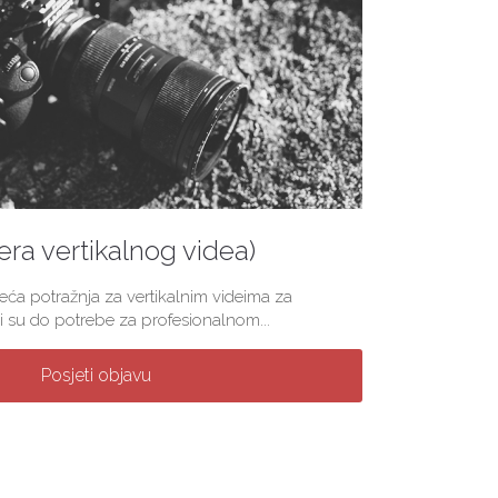
(era vertikalnog videa)
veća potražnja za vertikalnim videima za
 su do potrebe za profesionalnom...
Posjeti objavu