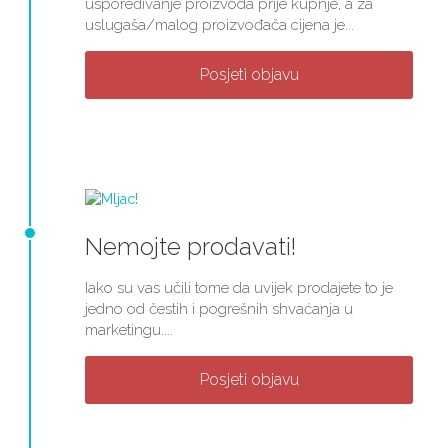
uspoređivanje proizvoda prije kupnje, a za
uslugaša/malog proizvođača cijena je...
Posjeti objavu
Nemojte prodavati!
Iako su vas učili tome da uvijek prodajete to je
jedno od čestih i pogrešnih shvaćanja u
marketingu....
Posjeti objavu