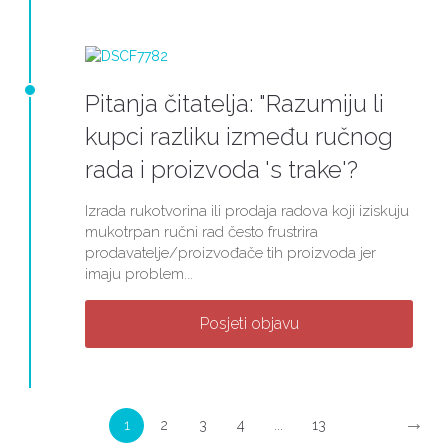
Pitanja čitatelja: "Razumiju li
kupci razliku između ručnog
rada i proizvoda 's trake'?
Izrada rukotvorina ili prodaja radova koji iziskuju
mukotrpan ručni rad često frustrira
prodavatelje/proizvođače tih proizvoda jer
imaju problem...
Posjeti objavu
→
1
2
3
4
...
13