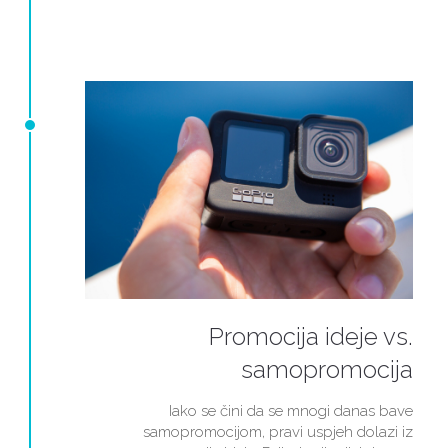
Promocija ideje vs.
samopromocija
Iako se čini da se mnogi danas bave
samopromocijom, pravi uspjeh dolazi iz