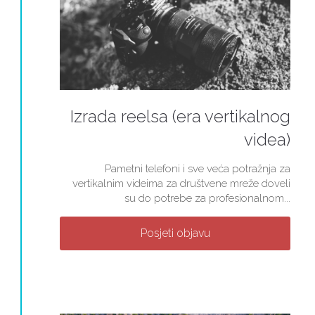
Izrada reelsa (era vertikalnog
videa)
Pametni telefoni i sve veća potražnja za
vertikalnim videima za društvene mreže doveli
su do potrebe za profesionalnom...
Posjeti objavu