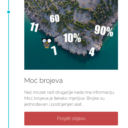
Moć brojeva
Naš mozak radi drugačije kada ima informaciju.
Moć brojeva je itekako mjerljiva. Brojke su
jednostavan i podcijenjen alat...
Posjeti objavu