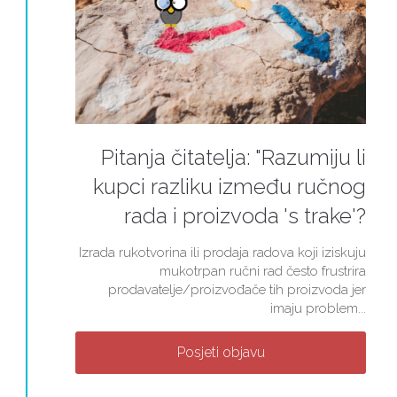
Pitanja čitatelja: "Razumiju li
kupci razliku između ručnog
rada i proizvoda 's trake'?
Izrada rukotvorina ili prodaja radova koji iziskuju
mukotrpan ručni rad često frustrira
prodavatelje/proizvođače tih proizvoda jer
imaju problem...
Posjeti objavu