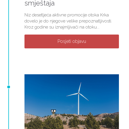
smještaja
Niz desetljeća aktivne promocije otoka Krka
dovelo je do njegove velike prepoznatljivosti.
Kroz godine su iznajmljivači na otoku...
Posjeti objavu