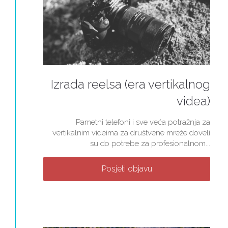
Izrada reelsa (era vertikalnog
videa)
Pametni telefoni i sve veća potražnja za
vertikalnim videima za društvene mreže doveli
su do potrebe za profesionalnom...
Posjeti objavu