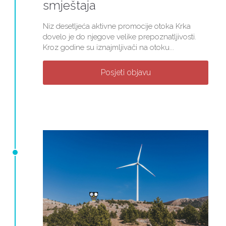
smještaja
Niz desetljeća aktivne promocije otoka Krka
dovelo je do njegove velike prepoznatljivosti.
Kroz godine su iznajmljivači na otoku...
Posjeti objavu