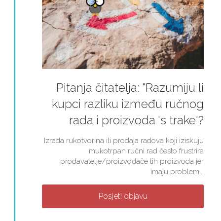
Pitanja čitatelja: "Razumiju li
kupci razliku između ručnog
rada i proizvoda 's trake'?
Izrada rukotvorina ili prodaja radova koji iziskuju
mukotrpan ručni rad često frustrira
prodavatelje/proizvođače tih proizvoda jer
imaju problem...
Posjeti objavu