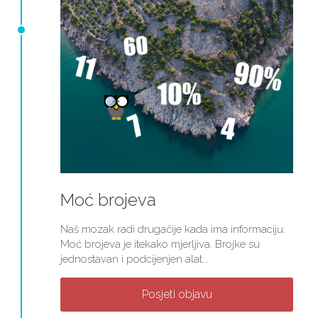
Moć brojeva
Naš mozak radi drugačije kada ima informaciju.
Moć brojeva je itekako mjerljiva. Brojke su
jednostavan i podcijenjen alat...
Posjeti objavu