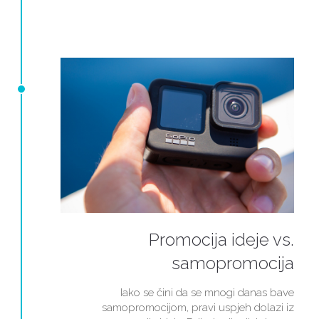
Promocija ideje vs.
samopromocija
Iako se čini da se mnogi danas bave
samopromocijom, pravi uspjeh dolazi iz