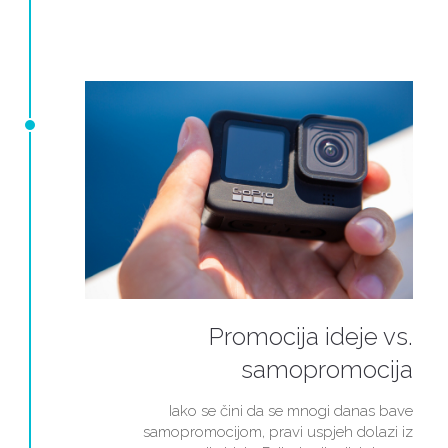
Promocija ideje vs.
samopromocija
Iako se čini da se mnogi danas bave
samopromocijom, pravi uspjeh dolazi iz