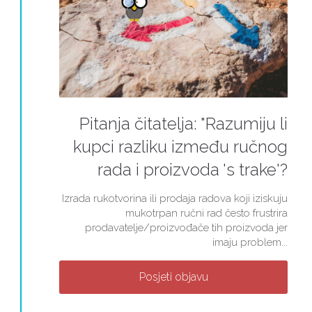
Pitanja čitatelja: "Razumiju li
kupci razliku između ručnog
rada i proizvoda 's trake'?
Izrada rukotvorina ili prodaja radova koji iziskuju
mukotrpan ručni rad često frustrira
prodavatelje/proizvođače tih proizvoda jer
imaju problem...
Posjeti objavu