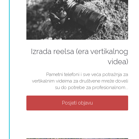
Izrada reelsa (era vertikalnog
videa)
Pametni telefoni i sve veća potražnja za
vertikalnim videima za društvene mreže doveli
su do potrebe za profesionalnom...
Posjeti objavu