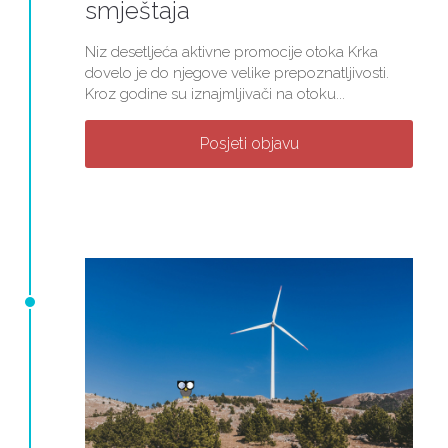
smještaja
Niz desetljeća aktivne promocije otoka Krka
dovelo je do njegove velike prepoznatljivosti.
Kroz godine su iznajmljivači na otoku...
Posjeti objavu