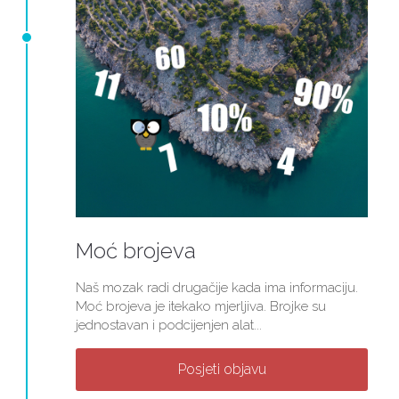
Moć brojeva
Naš mozak radi drugačije kada ima informaciju.
Moć brojeva je itekako mjerljiva. Brojke su
jednostavan i podcijenjen alat...
Posjeti objavu