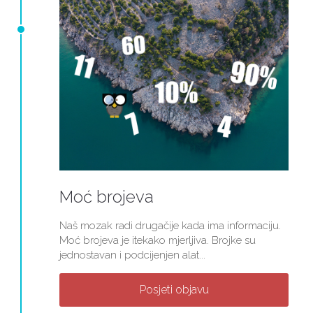
Moć brojeva
Naš mozak radi drugačije kada ima informaciju.
Moć brojeva je itekako mjerljiva. Brojke su
jednostavan i podcijenjen alat...
Posjeti objavu