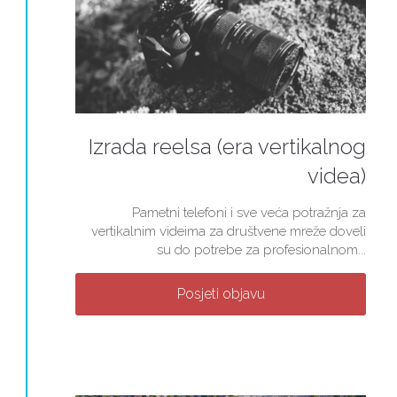
Izrada reelsa (era vertikalnog
videa)
Pametni telefoni i sve veća potražnja za
vertikalnim videima za društvene mreže doveli
su do potrebe za profesionalnom...
Posjeti objavu