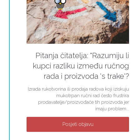
Pitanja čitatelja: "Razumiju li
kupci razliku između ručnog
rada i proizvoda 's trake'?
Izrada rukotvorina ili prodaja radova koji iziskuju
mukotrpan ručni rad često frustrira
prodavatelje/proizvođače tih proizvoda jer
imaju problem...
Posjeti objavu