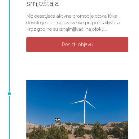
smještaja
Niz desetljeća aktivne promocije otoka Krka
dovelo je do njegove velike prepoznatljivosti.
Kroz godine su iznajmljivači na otoku...
Posjeti objavu