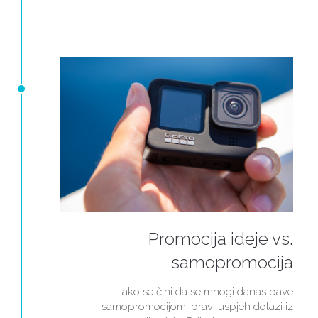
Promocija ideje vs.
samopromocija
Iako se čini da se mnogi danas bave
samopromocijom, pravi uspjeh dolazi iz