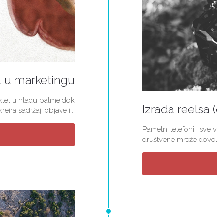
a u marketingu
koktel u hladu palme dok
Izrada reelsa 
ira sadržaj, objave i...
Pametni telefoni i sve 
društvene mreže doveli