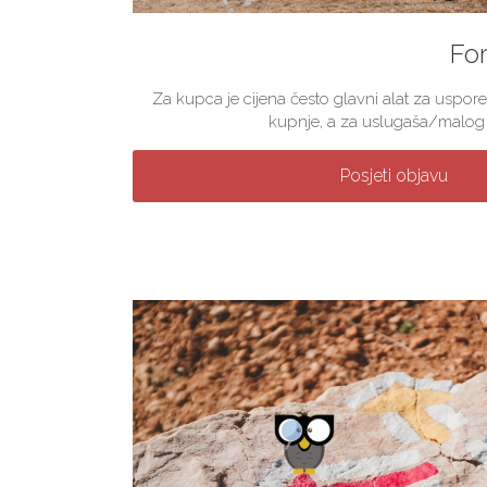
For
Za kupca je cijena često glavni alat za uspore
kupnje, a za uslugaša/malog p
Posjeti objavu