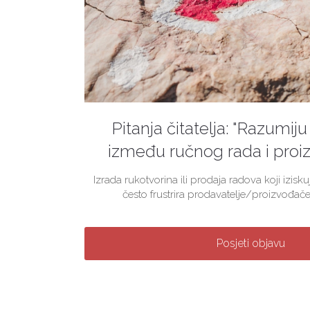
Pitanja čitatelja: "Razumiju 
između ručnog rada i proiz
Izrada rukotvorina ili prodaja radova koji izis
često frustrira prodavatelje/proizvođače
Posjeti objavu