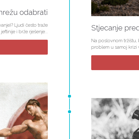
mrežu odabrati
nje)? Ljudi često traže
Stjecanje pred
jeftinije i brže rješenje...
Na poslovnom tržištu, k
problem u samoj krizi v