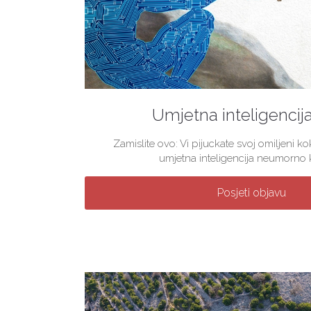
Umjetna inteligencij
Zamislite ovo: Vi pijuckate svoj omiljeni 
umjetna inteligencija neumorno kre
Posjeti objavu