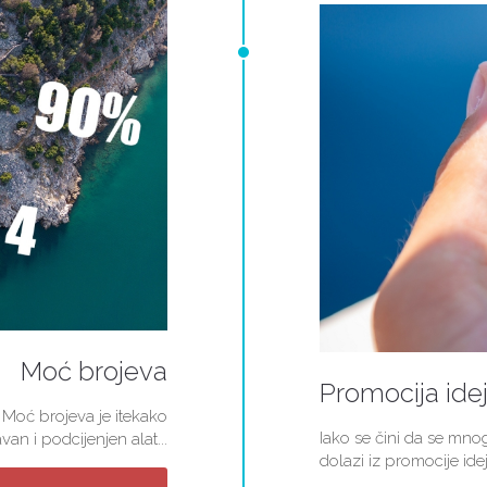
Moć brojeva
Promocija ide
 Moć brojeva je itekako
Iako se čini da se mn
van i podcijenjen alat...
dolazi iz promocije idej