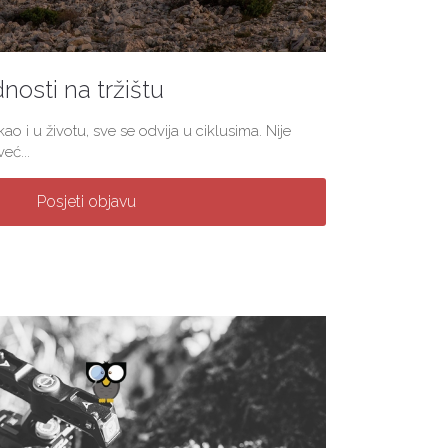
nosti na tržištu
ao i u životu, sve se odvija u ciklusima. Nije
eć...
Posjeti objavu