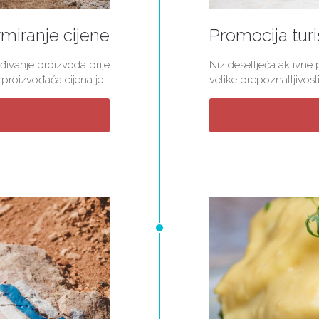
miranje cijene
Promocija turi
đivanje proizvoda prije
Niz desetljeća aktivne
roizvođača cijena je...
velike prepoznatljivosti