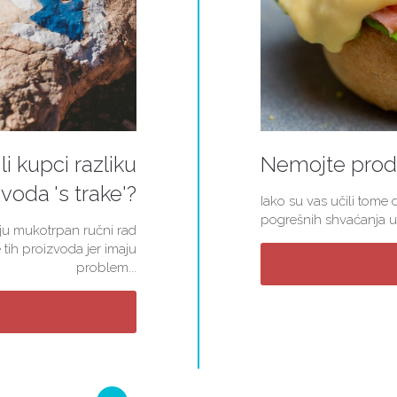
li kupci razliku
Nemojte proda
voda 's trake'?
Iako su vas učili tome d
pogrešnih shvaćanja u 
kuju mukotrpan ručni rad
 tih proizvoda jer imaju
problem...