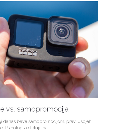
je vs. samopromocija
ogi danas bave samopromocijom, pravi uspjeh
e. Psihologija djeluje na...