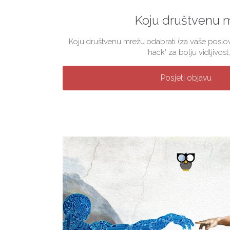
Koju društvenu 
Koju društvenu mrežu odabrati (za vaše poslova
'hack' za bolju vidljivost, 
Posjeti objavu