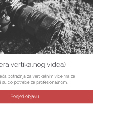
(era vertikalnog videa)
veća potražnja za vertikalnim videima za
 su do potrebe za profesionalnom...
Posjeti objavu